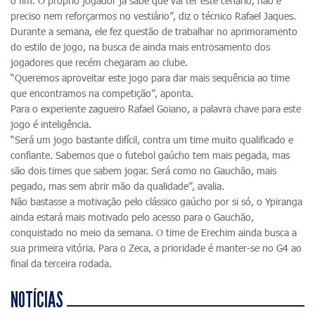
o fim. O próprio jogador já sabe que vai ter este cenário, não é
preciso nem reforçarmos no vestiário”, diz o técnico Rafael Jaques.
Durante a semana, ele fez questão de trabalhar no aprimoramento
do estilo de jogo, na busca de ainda mais entrosamento dos
jogadores que recém chegaram ao clube.
“Queremos aproveitar este jogo para dar mais sequência ao time
que encontramos na competição”, aponta.
Para o experiente zagueiro Rafael Goiano, a palavra chave para este
jogo é inteligência.
“Será um jogo bastante difícil, contra um time muito qualificado e
confiante. Sabemos que o futebol gaúcho tem mais pegada, mas
são dois times que sabem jogar. Será como no Gauchão, mais
pegado, mas sem abrir mão da qualidade”, avalia.
Não bastasse a motivação pelo clássico gaúcho por si só, o Ypiranga
ainda estará mais motivado pelo acesso para o Gauchão,
conquistado no meio da semana. O time de Erechim ainda busca a
sua primeira vitória. Para o Zeca, a prioridade é manter-se no G4 ao
final da terceira rodada.
NOTÍCIAS