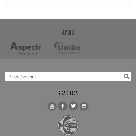
APOIO
SIGA O ZECA