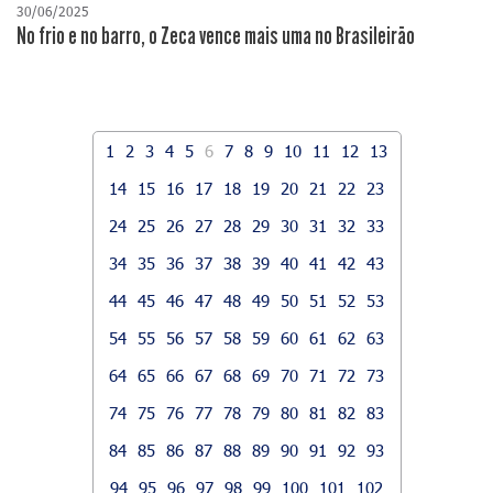
30/06/2025
No frio e no barro, o Zeca vence mais uma no Brasileirão
1
2
3
4
5
6
7
8
9
10
11
12
13
14
15
16
17
18
19
20
21
22
23
24
25
26
27
28
29
30
31
32
33
34
35
36
37
38
39
40
41
42
43
44
45
46
47
48
49
50
51
52
53
54
55
56
57
58
59
60
61
62
63
64
65
66
67
68
69
70
71
72
73
74
75
76
77
78
79
80
81
82
83
84
85
86
87
88
89
90
91
92
93
94
95
96
97
98
99
100
101
102