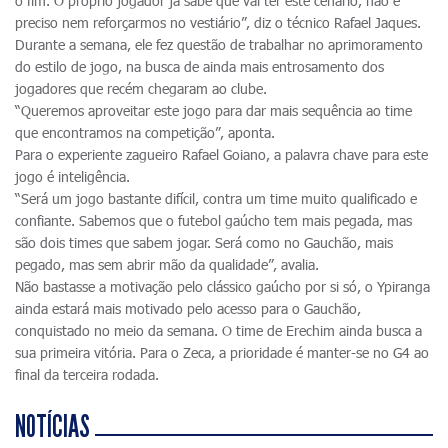
o fim. O próprio jogador já sabe que vai ter este cenário, não é
preciso nem reforçarmos no vestiário”, diz o técnico Rafael Jaques.
Durante a semana, ele fez questão de trabalhar no aprimoramento
do estilo de jogo, na busca de ainda mais entrosamento dos
jogadores que recém chegaram ao clube.
“Queremos aproveitar este jogo para dar mais sequência ao time
que encontramos na competição”, aponta.
Para o experiente zagueiro Rafael Goiano, a palavra chave para este
jogo é inteligência.
“Será um jogo bastante difícil, contra um time muito qualificado e
confiante. Sabemos que o futebol gaúcho tem mais pegada, mas
são dois times que sabem jogar. Será como no Gauchão, mais
pegado, mas sem abrir mão da qualidade”, avalia.
Não bastasse a motivação pelo clássico gaúcho por si só, o Ypiranga
ainda estará mais motivado pelo acesso para o Gauchão,
conquistado no meio da semana. O time de Erechim ainda busca a
sua primeira vitória. Para o Zeca, a prioridade é manter-se no G4 ao
final da terceira rodada.
NOTÍCIAS