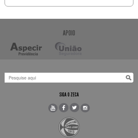
APOIO
SIGA O ZECA