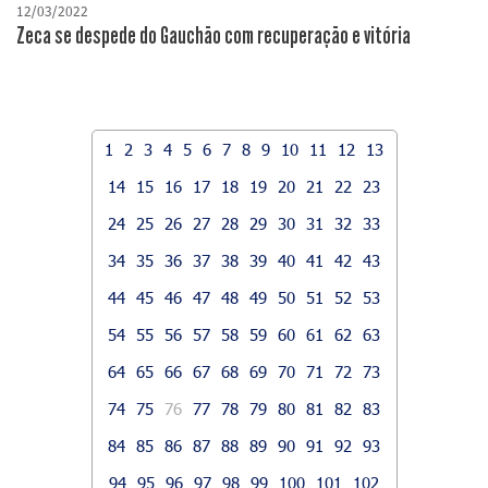
12/03/2022
Zeca se despede do Gauchão com recuperação e vitória
1
2
3
4
5
6
7
8
9
10
11
12
13
14
15
16
17
18
19
20
21
22
23
24
25
26
27
28
29
30
31
32
33
34
35
36
37
38
39
40
41
42
43
44
45
46
47
48
49
50
51
52
53
54
55
56
57
58
59
60
61
62
63
64
65
66
67
68
69
70
71
72
73
74
75
76
77
78
79
80
81
82
83
84
85
86
87
88
89
90
91
92
93
94
95
96
97
98
99
100
101
102