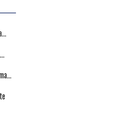
...
..
ma...
te