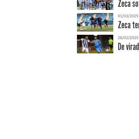
Zeca so
01/03/2025
Zeca te
26/02/2025
De virad