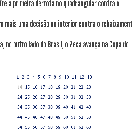
fre a primeira derrota no quadrangular contra o...
m mais uma decisão no interior contra o rebaixamen
a, no outro lado do Brasil, o Zeca avança na Copa do..
1
2
3
4
5
6
7
8
9
10
11
12
13
14
15
16
17
18
19
20
21
22
23
24
25
26
27
28
29
30
31
32
33
34
35
36
37
38
39
40
41
42
43
44
45
46
47
48
49
50
51
52
53
54
55
56
57
58
59
60
61
62
63