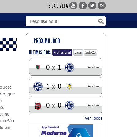
SIGA O ZECA
PRÓXIMO JOGO
ÚLTIMOS JOGOS
Profissional
Base
Sub-20
0
x
1
Detalhes
1
x
0
Detalhes
o José
oto, que
 o
0
x
0
Detalhes
ão,
ca no
Ver Todos
pelo São
ado em