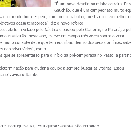
"É um novo desafio na minha carreira. Enc
Gauchão, que é um campeonato muito equi
vai ser muito bom. Espero, com muito trabalho, mostrar o meu melhor ní
objetivos dessa temporada", diz o novo reforço.
o, ele foi revelado pelo Náutico e passou pelo Cianorte, no Paraná, e pe
imo Brasileirão. Neste ano, esteve em campo três vezes contra o Zeca.
 muito consistente, e que tem equilíbrio dentro dos seus domínios, sab
as dos adversários", conta.
s que se apresentarão para o início da pré-temporada no Passo, a partir 
determinação para ajudar a equipe a sempre buscar as vitórias. Estou
fio", avisa o Itambé.
norte, Portuguesa-RJ, Portuguesa Santista, São Bernardo