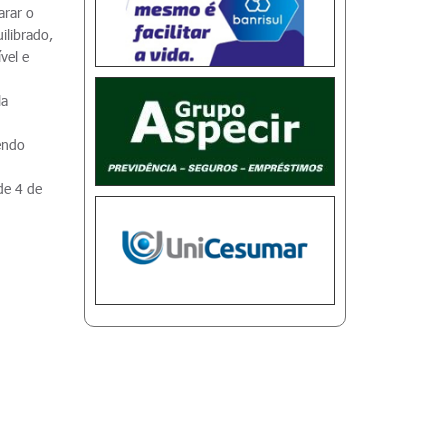
arar o
librado,
vel e
la
endo
de 4 de