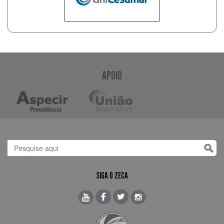
APOIO
SIGA O ZECA