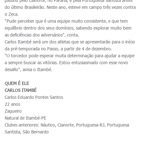
passou pelo Cianorte, no Paraná, e pela Portuguesa Santista antes
do último Brasileirão. Neste ano, esteve em campo três vezes contra
o Zeca.
"Pude perceber que é uma equipe muito consistente, e que tem
equilíbrio dentro dos seus domínios, sabendo explorar muito bem
as deficiências dos adversários", conta.
Carlos Itambé será um dos atletas que se apresentarão para o início
da pré-temporada no Passo, a partir de 4 de dezembro.
"O torcedor pode esperar muita determinação para ajudar a equipe
a sempre buscar as vitórias. Estou entusiasmado com esse novo
desafio", avisa o Itambé.
QUEM É ELE
CARLOS ITAMBÉ
Carlos Eduardo Pontes Santos
22 anos
Zagueiro
Natural de Itambé-PE
Clubes anteriores: Náutico, Cianorte, Portuguesa-RJ, Portuguesa
Santista, São Bernardo