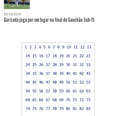
26/10/2019
Gurizada joga por um lugar na final do Gauchão Sub-15
1
2
3
4
5
6
7
8
9
10
11
12
13
14
15
16
17
18
19
20
21
22
23
24
25
26
27
28
29
30
31
32
33
34
35
36
37
38
39
40
41
42
43
44
45
46
47
48
49
50
51
52
53
54
55
56
57
58
59
60
61
62
63
64
65
66
67
68
69
70
71
72
73
74
75
76
77
78
79
80
81
82
83