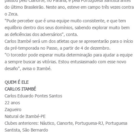
passou pelo Cianorte, no Paraná, e pela Portuguesa Santista antes
do último Brasileirão. Neste ano, esteve em campo três vezes contra
o Zeca.
"Pude perceber que é uma equipe muito consistente, e que tem
equilíbrio dentro dos seus domínios, sabendo explorar muito bem
as deficiências dos adversários", conta.
Carlos Itambé será um dos atletas que se apresentarão para o início
da pré-temporada no Passo, a partir de 4 de dezembro.
"O torcedor pode esperar muita determinação para ajudar a equipe
a sempre buscar as vitórias. Estou entusiasmado com esse novo
desafio", avisa o Itambé.
QUEM É ELE
CARLOS ITAMBÉ
Carlos Eduardo Pontes Santos
22 anos
Zagueiro
Natural de Itambé-PE
Clubes anteriores: Náutico, Cianorte, Portuguesa-RJ, Portuguesa
Santista, São Bernardo