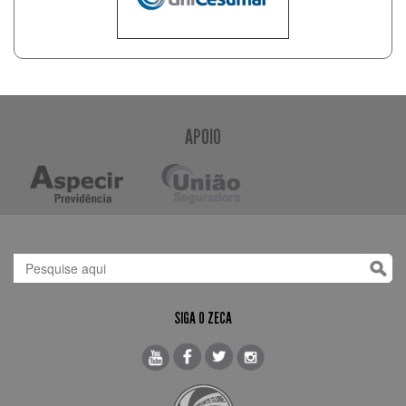
APOIO
SIGA O ZECA