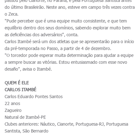
passou pelo Cianorte, no Paraná, e pela Portuguesa Santista antes
do último Brasileirão. Neste ano, esteve em campo três vezes contra
o Zeca.
"Pude perceber que é uma equipe muito consistente, e que tem
equilíbrio dentro dos seus domínios, sabendo explorar muito bem
as deficiências dos adversários", conta.
Carlos Itambé será um dos atletas que se apresentarão para o início
da pré-temporada no Passo, a partir de 4 de dezembro.
"O torcedor pode esperar muita determinação para ajudar a equipe
a sempre buscar as vitórias. Estou entusiasmado com esse novo
desafio", avisa o Itambé.
QUEM É ELE
CARLOS ITAMBÉ
Carlos Eduardo Pontes Santos
22 anos
Zagueiro
Natural de Itambé-PE
Clubes anteriores: Náutico, Cianorte, Portuguesa-RJ, Portuguesa
Santista, São Bernardo