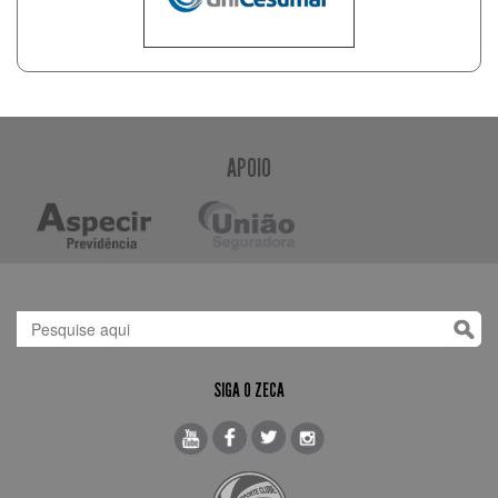
APOIO
SIGA O ZECA