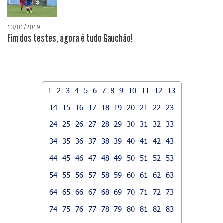
13/01/2019
Fim dos testes, agora é tudo Gauchão!
1
2
3
4
5
6
7
8
9
10
11
12
13
14
15
16
17
18
19
20
21
22
23
24
25
26
27
28
29
30
31
32
33
34
35
36
37
38
39
40
41
42
43
44
45
46
47
48
49
50
51
52
53
54
55
56
57
58
59
60
61
62
63
64
65
66
67
68
69
70
71
72
73
74
75
76
77
78
79
80
81
82
83