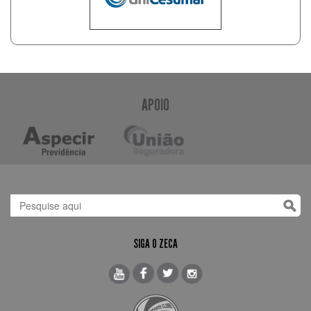
APOIO
SIGA O ZECA