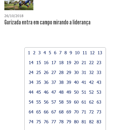
26/10/2018
Gurizada entra em campo mirando a liderança
1
2
3
4
5
6
7
8
9
10
11
12
13
14
15
16
17
18
19
20
21
22
23
24
25
26
27
28
29
30
31
32
33
34
35
36
37
38
39
40
41
42
43
44
45
46
47
48
49
50
51
52
53
54
55
56
57
58
59
60
61
62
63
64
65
66
67
68
69
70
71
72
73
74
75
76
77
78
79
80
81
82
83