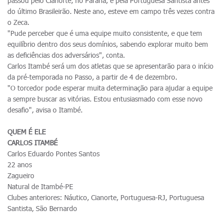
passou pelo Cianorte, no Paraná, e pela Portuguesa Santista antes
do último Brasileirão. Neste ano, esteve em campo três vezes contra
o Zeca.
"Pude perceber que é uma equipe muito consistente, e que tem
equilíbrio dentro dos seus domínios, sabendo explorar muito bem
as deficiências dos adversários", conta.
Carlos Itambé será um dos atletas que se apresentarão para o início
da pré-temporada no Passo, a partir de 4 de dezembro.
"O torcedor pode esperar muita determinação para ajudar a equipe
a sempre buscar as vitórias. Estou entusiasmado com esse novo
desafio", avisa o Itambé.
QUEM É ELE
CARLOS ITAMBÉ
Carlos Eduardo Pontes Santos
22 anos
Zagueiro
Natural de Itambé-PE
Clubes anteriores: Náutico, Cianorte, Portuguesa-RJ, Portuguesa
Santista, São Bernardo