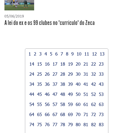
05/06/2019
A lei do ex e os 99 clubes no "currículo" do Zeca
1
2
3
4
5
6
7
8
9
10
11
12
13
14
15
16
17
18
19
20
21
22
23
24
25
26
27
28
29
30
31
32
33
34
35
36
37
38
39
40
41
42
43
44
45
46
47
48
49
50
51
52
53
54
55
56
57
58
59
60
61
62
63
64
65
66
67
68
69
70
71
72
73
74
75
76
77
78
79
80
81
82
83