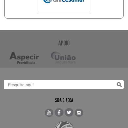
APOIO
SIGA O ZECA