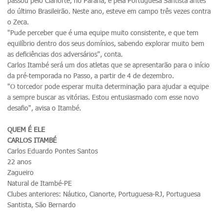
passou pelo Cianorte, no Paraná, e pela Portuguesa Santista antes
do último Brasileirão. Neste ano, esteve em campo três vezes contra
o Zeca.
"Pude perceber que é uma equipe muito consistente, e que tem
equilíbrio dentro dos seus domínios, sabendo explorar muito bem
as deficiências dos adversários", conta.
Carlos Itambé será um dos atletas que se apresentarão para o início
da pré-temporada no Passo, a partir de 4 de dezembro.
"O torcedor pode esperar muita determinação para ajudar a equipe
a sempre buscar as vitórias. Estou entusiasmado com esse novo
desafio", avisa o Itambé.
QUEM É ELE
CARLOS ITAMBÉ
Carlos Eduardo Pontes Santos
22 anos
Zagueiro
Natural de Itambé-PE
Clubes anteriores: Náutico, Cianorte, Portuguesa-RJ, Portuguesa
Santista, São Bernardo