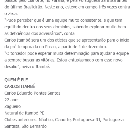
passou pelo Cianorte, no Paraná, e pela Portuguesa Santista antes
do último Brasileirão. Neste ano, esteve em campo três vezes contra
o Zeca.
"Pude perceber que é uma equipe muito consistente, e que tem
equilíbrio dentro dos seus domínios, sabendo explorar muito bem
as deficiências dos adversários", conta.
Carlos Itambé será um dos atletas que se apresentarão para o início
da pré-temporada no Passo, a partir de 4 de dezembro.
"O torcedor pode esperar muita determinação para ajudar a equipe
a sempre buscar as vitórias. Estou entusiasmado com esse novo
desafio", avisa o Itambé.
QUEM É ELE
CARLOS ITAMBÉ
Carlos Eduardo Pontes Santos
22 anos
Zagueiro
Natural de Itambé-PE
Clubes anteriores: Náutico, Cianorte, Portuguesa-RJ, Portuguesa
Santista, São Bernardo