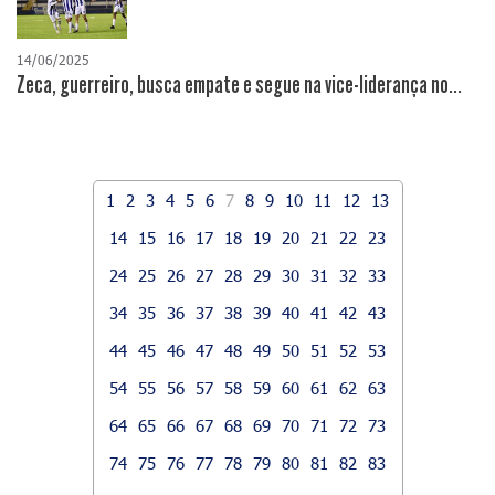
14/06/2025
Zeca, guerreiro, busca empate e segue na vice-liderança no...
1
2
3
4
5
6
7
8
9
10
11
12
13
14
15
16
17
18
19
20
21
22
23
24
25
26
27
28
29
30
31
32
33
34
35
36
37
38
39
40
41
42
43
44
45
46
47
48
49
50
51
52
53
54
55
56
57
58
59
60
61
62
63
64
65
66
67
68
69
70
71
72
73
74
75
76
77
78
79
80
81
82
83