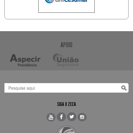
APOIO
SIGA O ZECA