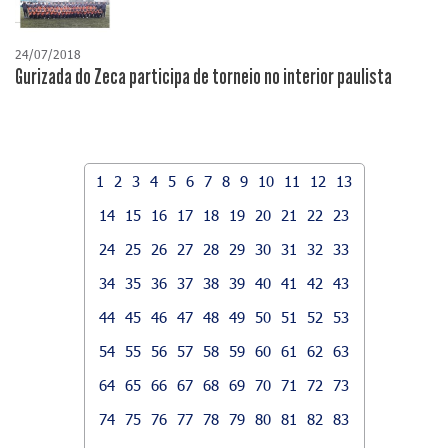
24/07/2018
Gurizada do Zeca participa de torneio no interior paulista
1
2
3
4
5
6
7
8
9
10
11
12
13
14
15
16
17
18
19
20
21
22
23
24
25
26
27
28
29
30
31
32
33
34
35
36
37
38
39
40
41
42
43
44
45
46
47
48
49
50
51
52
53
54
55
56
57
58
59
60
61
62
63
64
65
66
67
68
69
70
71
72
73
74
75
76
77
78
79
80
81
82
83