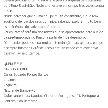
passou pelo Cianorte, no Paraná, e pela Portuguesa Santista antes
do último Brasileirão. Neste ano, esteve em campo três vezes contra
o Zeca.
"Pude perceber que é uma equipe muito consistente, e que tem
equilíbrio dentro dos seus domínios, sabendo explorar muito bem
as deficiências dos adversários", conta.
Carlos Itambé será um dos atletas que se apresentarão para o início
da pré-temporada no Passo, a partir de 4 de dezembro.
"O torcedor pode esperar muita determinação para ajudar a equipe
a sempre buscar as vitórias. Estou entusiasmado com esse novo
desafio", avisa o Itambé.
QUEM É ELE
CARLOS ITAMBÉ
Carlos Eduardo Pontes Santos
22 anos
Zagueiro
Natural de Itambé-PE
Clubes anteriores: Náutico, Cianorte, Portuguesa-RJ, Portuguesa
Santista, São Bernardo