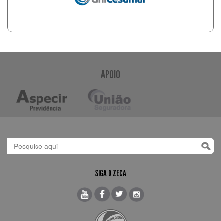
APOIO
SIGA O ZECA