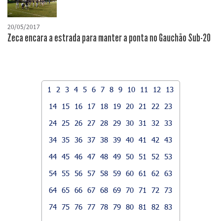
20/05/2017
Zeca encara a estrada para manter a ponta no Gauchão Sub-20
1
2
3
4
5
6
7
8
9
10
11
12
13
14
15
16
17
18
19
20
21
22
23
24
25
26
27
28
29
30
31
32
33
34
35
36
37
38
39
40
41
42
43
44
45
46
47
48
49
50
51
52
53
54
55
56
57
58
59
60
61
62
63
64
65
66
67
68
69
70
71
72
73
74
75
76
77
78
79
80
81
82
83