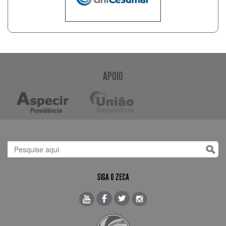
APOIO
SIGA O ZECA