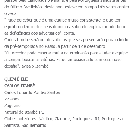
passou pelo Cianorte, no Paraná, e pela Portuguesa Santista antes
do último Brasileirão. Neste ano, esteve em campo três vezes contra
o Zeca.
"Pude perceber que é uma equipe muito consistente, e que tem
equilíbrio dentro dos seus domínios, sabendo explorar muito bem
as deficiências dos adversários", conta.
Carlos Itambé será um dos atletas que se apresentarão para o início
da pré-temporada no Passo, a partir de 4 de dezembro.
"O torcedor pode esperar muita determinação para ajudar a equipe
a sempre buscar as vitórias. Estou entusiasmado com esse novo
desafio", avisa o Itambé.
QUEM É ELE
CARLOS ITAMBÉ
Carlos Eduardo Pontes Santos
22 anos
Zagueiro
Natural de Itambé-PE
Clubes anteriores: Náutico, Cianorte, Portuguesa-RJ, Portuguesa
Santista, São Bernardo