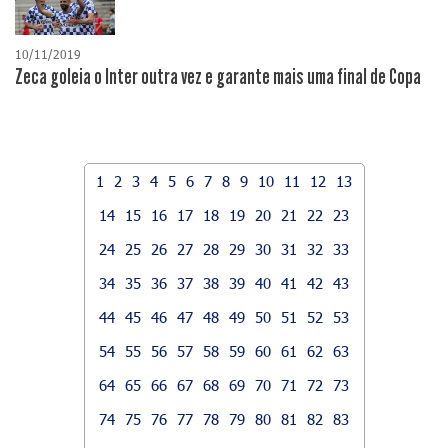
10/11/2019
Zeca goleia o Inter outra vez e garante mais uma final de Copa
1
2
3
4
5
6
7
8
9
10
11
12
13
14
15
16
17
18
19
20
21
22
23
24
25
26
27
28
29
30
31
32
33
34
35
36
37
38
39
40
41
42
43
44
45
46
47
48
49
50
51
52
53
54
55
56
57
58
59
60
61
62
63
64
65
66
67
68
69
70
71
72
73
74
75
76
77
78
79
80
81
82
83