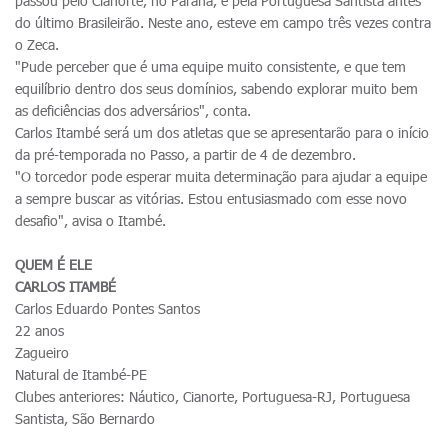
passou pelo Cianorte, no Paraná, e pela Portuguesa Santista antes
do último Brasileirão. Neste ano, esteve em campo três vezes contra
o Zeca.
"Pude perceber que é uma equipe muito consistente, e que tem
equilíbrio dentro dos seus domínios, sabendo explorar muito bem
as deficiências dos adversários", conta.
Carlos Itambé será um dos atletas que se apresentarão para o início
da pré-temporada no Passo, a partir de 4 de dezembro.
"O torcedor pode esperar muita determinação para ajudar a equipe
a sempre buscar as vitórias. Estou entusiasmado com esse novo
desafio", avisa o Itambé.
QUEM É ELE
CARLOS ITAMBÉ
Carlos Eduardo Pontes Santos
22 anos
Zagueiro
Natural de Itambé-PE
Clubes anteriores: Náutico, Cianorte, Portuguesa-RJ, Portuguesa
Santista, São Bernardo