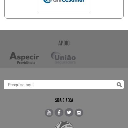
APOIO
SIGA O ZECA