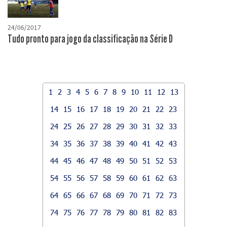
24/06/2017
Tudo pronto para jogo da classificação na Série D
1
2
3
4
5
6
7
8
9
10
11
12
13
14
15
16
17
18
19
20
21
22
23
24
25
26
27
28
29
30
31
32
33
34
35
36
37
38
39
40
41
42
43
44
45
46
47
48
49
50
51
52
53
54
55
56
57
58
59
60
61
62
63
64
65
66
67
68
69
70
71
72
73
74
75
76
77
78
79
80
81
82
83