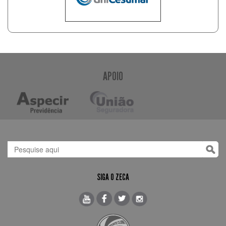
APOIO
SIGA O ZECA