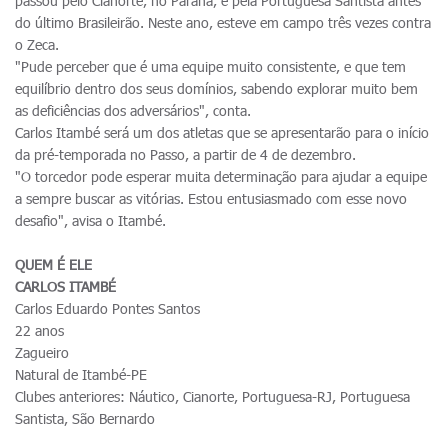
passou pelo Cianorte, no Paraná, e pela Portuguesa Santista antes
do último Brasileirão. Neste ano, esteve em campo três vezes contra
o Zeca.
"Pude perceber que é uma equipe muito consistente, e que tem
equilíbrio dentro dos seus domínios, sabendo explorar muito bem
as deficiências dos adversários", conta.
Carlos Itambé será um dos atletas que se apresentarão para o início
da pré-temporada no Passo, a partir de 4 de dezembro.
"O torcedor pode esperar muita determinação para ajudar a equipe
a sempre buscar as vitórias. Estou entusiasmado com esse novo
desafio", avisa o Itambé.
QUEM É ELE
CARLOS ITAMBÉ
Carlos Eduardo Pontes Santos
22 anos
Zagueiro
Natural de Itambé-PE
Clubes anteriores: Náutico, Cianorte, Portuguesa-RJ, Portuguesa
Santista, São Bernardo