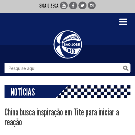
SIGA O ZECA
Toggle
navigati
NOTÍCIAS
China busca inspiração em Tite para iniciar a
reação