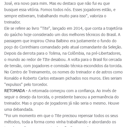
José, era novo para mim. Mas eu destaco que não fui eu que
busquei essa vitória. Fomos todos nós. Esses jogadores estão, e
sempre estiveram, trabalhando muito para isso", valoriza o
treinador.
Ele se refere ao livro "Tite", lançado em 2014, que conta a trajetória
do gaúcho hoje considerado um dos melhores técnicos do Brasil. A
passagem que inspirou China Balbino era justamente o fundo do
poço do Corinthians comandado pelo atual comandante da Seleção.
Depois da derrota para o Tolima, na Colômbia, na pré-Libertadores,
o mundo ao redor de TIte desabou. A volta para o Brasil foi cercada
de tensão, com jogadores e comissão técnica escondidos da torcida.
No Centro de Treinamento, os nomes do treinador e de astros como
Ronaldo e Roberto Carlos estavam pichados nos muros. Eles seriam
"expulsos" pelo torcedor.
RETOMADA -
A retomada começou com a confiança. Ao invés de
seguir o desejo da torcida, o presidente bancou a permanência do
treinador. Mas o grupo de jogadores já não seria o mesmo. Houve
uma debandada.
"Foi um momento em que o Tite precisou repensar todos os seus
métodos, toda a forma como vinha trabalhando e abordando os