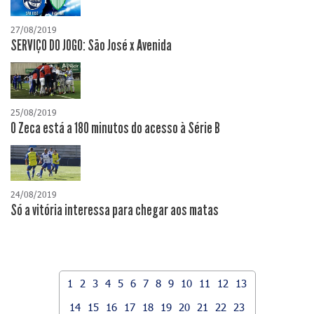
27/08/2019
SERVIÇO DO JOGO: São José x Avenida
25/08/2019
O Zeca está a 180 minutos do acesso à Série B
24/08/2019
Só a vitória interessa para chegar aos matas
1
2
3
4
5
6
7
8
9
10
11
12
13
14
15
16
17
18
19
20
21
22
23