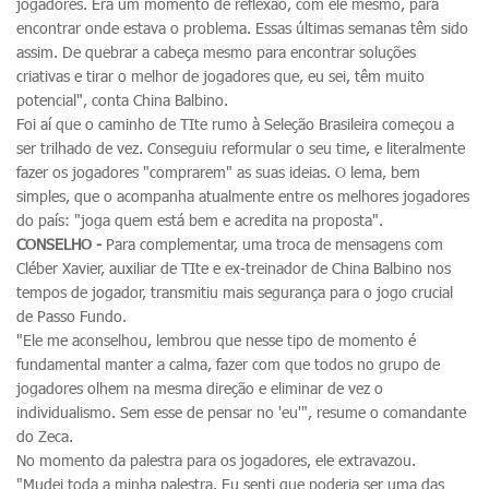
jogadores. Era um momento de reflexão, com ele mesmo, para
encontrar onde estava o problema. Essas últimas semanas têm sido
assim. De quebrar a cabeça mesmo para encontrar soluções
criativas e tirar o melhor de jogadores que, eu sei, têm muito
potencial", conta China Balbino.
Foi aí que o caminho de TIte rumo à Seleção Brasileira começou a
ser trilhado de vez. Conseguiu reformular o seu time, e literalmente
fazer os jogadores "comprarem" as suas ideias. O lema, bem
simples, que o acompanha atualmente entre os melhores jogadores
do país: "joga quem está bem e acredita na proposta".
CONSELHO -
Para complementar, uma troca de mensagens com
Cléber Xavier, auxiliar de TIte e ex-treinador de China Balbino nos
tempos de jogador, transmitiu mais segurança para o jogo crucial
de Passo Fundo.
"Ele me aconselhou, lembrou que nesse tipo de momento é
fundamental manter a calma, fazer com que todos no grupo de
jogadores olhem na mesma direção e eliminar de vez o
individualismo. Sem esse de pensar no 'eu'", resume o comandante
do Zeca.
No momento da palestra para os jogadores, ele extravazou.
"Mudei toda a minha palestra. Eu senti que poderia ser uma das