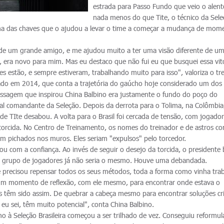
estrada para Passo Fundo que veio o alent
nada menos do que Tite, o técnico da Sel
i uma das chaves que o ajudou a levar o time a começar a mudança de mom
e de um grande amigo, e me ajudou muito a ter uma visão diferente de u
era novo para mim. Mas eu destaco que não fui eu que busquei essa vitó
 estão, e sempre estiveram, trabalhando muito para isso", valoriza o tre
ançado em 2014, que conta a trajetória do gaúcho hoje considerado um dos
passagem que inspirou China Balbino era justamente o fundo do poço do
l comandante da Seleção. Depois da derrota para o Tolima, na Colômbia,
e TIte desabou. A volta para o Brasil foi cercada de tensão, com jogador
torcida. No Centro de Treinamento, os nomes do treinador e de astros c
m pichados nos muros. Eles seriam "expulsos" pelo torcedor.
 com a confiança. Ao invés de seguir o desejo da torcida, o presidente
o grupo de jogadores já não seria o mesmo. Houve uma debandada.
precisou repensar todos os seus métodos, toda a forma como vinha tra
um momento de reflexão, com ele mesmo, para encontrar onde estava o
 têm sido assim. De quebrar a cabeça mesmo para encontrar soluções cri
 eu sei, têm muito potencial", conta China Balbino.
o à Seleção Brasileira começou a ser trilhado de vez. Conseguiu reformul