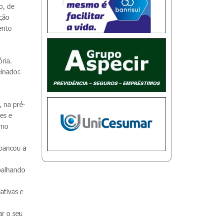
o, de
eção
ento
m
ria.
inador.
 na pré-
es e
omo
 bancou a
balhando
ativas e
ar o seu