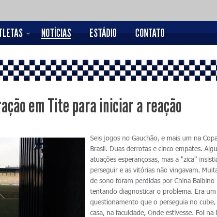
TLETAS
NOTÍCIAS
ESTÁDIO
CONTATO
ação em Tite para iniciar a reação
Seis jogos no Gauchão, e mais um na Cop
Brasil. Duas derrotas e cinco empates. Al
atuações esperançosas, mas a "zica" insist
perseguir e as vitórias não vingavam. Muit
de sono foram perdidas por China Balbino
tentando diagnosticar o problema. Era um
questionamento que o perseguia no cube
casa, na faculdade, Onde estivesse. Foi na