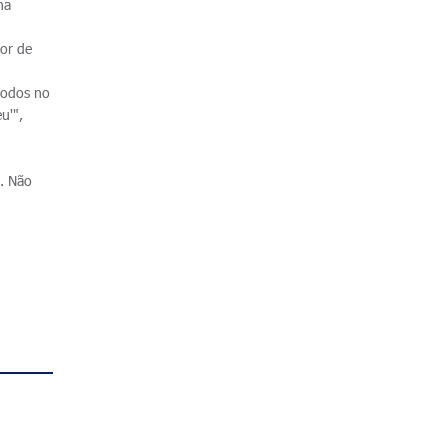
ha
dor de
todos no
u'",
e. Não