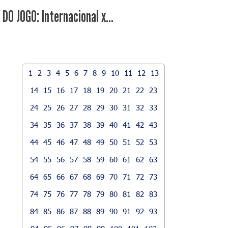
DO JOGO: Internacional x...
1
2
3
4
5
6
7
8
9
10
11
12
13
14
15
16
17
18
19
20
21
22
23
24
25
26
27
28
29
30
31
32
33
34
35
36
37
38
39
40
41
42
43
44
45
46
47
48
49
50
51
52
53
54
55
56
57
58
59
60
61
62
63
64
65
66
67
68
69
70
71
72
73
74
75
76
77
78
79
80
81
82
83
84
85
86
87
88
89
90
91
92
93