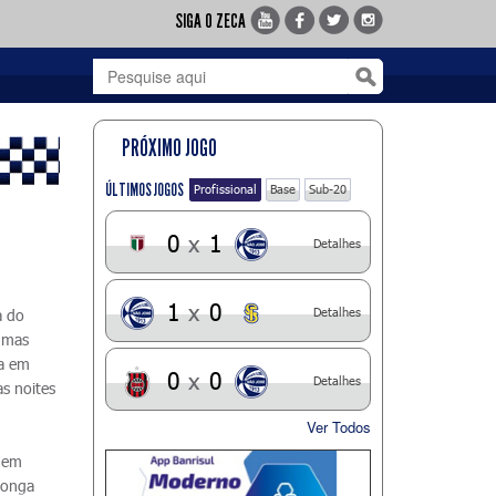
SIGA O ZECA
PRÓXIMO JOGO
ÚLTIMOS JOGOS
Profissional
Base
Sub-20
0
x
1
Detalhes
1
x
0
Detalhes
a do
gumas
ia em
0
x
0
Detalhes
as noites
Ver Todos
, em
 longa