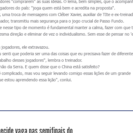
ogadores "comprarem" as suas ideias. O lema, bem simples, que o acompan
gadores do país: "joga quem está bem e acredita na proposta".
 uma troca de mensagens com Cléber Xavier, auxiliar de TIte e ex-treina
ador, transmitiu mais segurança para o jogo crucial de Passo Fundo.
e nesse tipo de momento é fundamental manter a calma, fazer com que 
ma direção e eliminar de vez o individualismo. Sem esse de pensar no 'e
jogadores, ele extravazou.
 senti que poderia ser uma das coisas que eu precisava fazer de diferent
abalho desses jogadores", lembra o treinador.
lhão da Serra. E quem disse que o China está satisfeito?
 complicado, mas vou seguir levando comigo essas lições de um grande
ue estou aprendendo essa lição", conlui.
ecide vaga nas semifinais do...