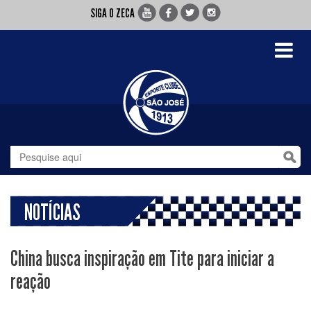
SIGA O ZECA
Toggle
navigati
NOTÍCIAS
China busca inspiração em Tite para iniciar a
reação