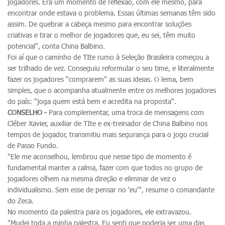
jogadores. Era um momento de reflexão, com ele mesmo, para
encontrar onde estava o problema. Essas últimas semanas têm sido
assim. De quebrar a cabeça mesmo para encontrar soluções
criativas e tirar o melhor de jogadores que, eu sei, têm muito
potencial", conta China Balbino.
Foi aí que o caminho de TIte rumo à Seleção Brasileira começou a
ser trilhado de vez. Conseguiu reformular o seu time, e literalmente
fazer os jogadores "comprarem" as suas ideias. O lema, bem
simples, que o acompanha atualmente entre os melhores jogadores
do país: "joga quem está bem e acredita na proposta".
CONSELHO -
Para complementar, uma troca de mensagens com
Cléber Xavier, auxiliar de TIte e ex-treinador de China Balbino nos
tempos de jogador, transmitiu mais segurança para o jogo crucial
de Passo Fundo.
"Ele me aconselhou, lembrou que nesse tipo de momento é
fundamental manter a calma, fazer com que todos no grupo de
jogadores olhem na mesma direção e eliminar de vez o
individualismo. Sem esse de pensar no 'eu'", resume o comandante
do Zeca.
No momento da palestra para os jogadores, ele extravazou.
"Mudei toda a minha palestra. Eu senti que poderia ser uma das