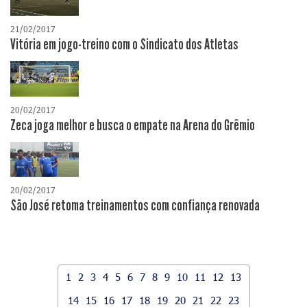
21/02/2017
Vitória em jogo-treino com o Sindicato dos Atletas
20/02/2017
Zeca joga melhor e busca o empate na Arena do Grêmio
20/02/2017
São José retoma treinamentos com confiança renovada
1
2
3
4
5
6
7
8
9
10
11
12
13
14
15
16
17
18
19
20
21
22
23