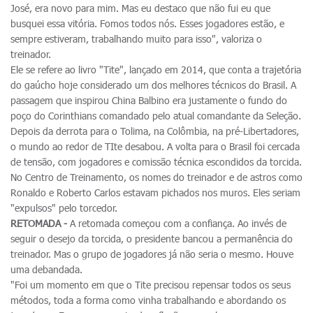
José, era novo para mim. Mas eu destaco que não fui eu que
busquei essa vitória. Fomos todos nós. Esses jogadores estão, e
sempre estiveram, trabalhando muito para isso", valoriza o
treinador.
Ele se refere ao livro "Tite", lançado em 2014, que conta a trajetória
do gaúcho hoje considerado um dos melhores técnicos do Brasil. A
passagem que inspirou China Balbino era justamente o fundo do
poço do Corinthians comandado pelo atual comandante da Seleção.
Depois da derrota para o Tolima, na Colômbia, na pré-Libertadores,
o mundo ao redor de TIte desabou. A volta para o Brasil foi cercada
de tensão, com jogadores e comissão técnica escondidos da torcida.
No Centro de Treinamento, os nomes do treinador e de astros como
Ronaldo e Roberto Carlos estavam pichados nos muros. Eles seriam
"expulsos" pelo torcedor.
RETOMADA -
A retomada começou com a confiança. Ao invés de
seguir o desejo da torcida, o presidente bancou a permanência do
treinador. Mas o grupo de jogadores já não seria o mesmo. Houve
uma debandada.
"Foi um momento em que o Tite precisou repensar todos os seus
métodos, toda a forma como vinha trabalhando e abordando os