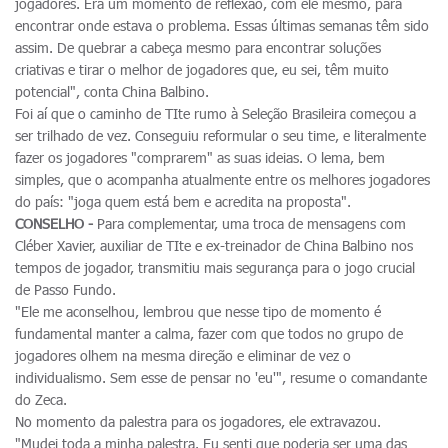
jogadores. Era um momento de reflexão, com ele mesmo, para
encontrar onde estava o problema. Essas últimas semanas têm sido
assim. De quebrar a cabeça mesmo para encontrar soluções
criativas e tirar o melhor de jogadores que, eu sei, têm muito
potencial", conta China Balbino.
Foi aí que o caminho de TIte rumo à Seleção Brasileira começou a
ser trilhado de vez. Conseguiu reformular o seu time, e literalmente
fazer os jogadores "comprarem" as suas ideias. O lema, bem
simples, que o acompanha atualmente entre os melhores jogadores
do país: "joga quem está bem e acredita na proposta".
CONSELHO -
Para complementar, uma troca de mensagens com
Cléber Xavier, auxiliar de TIte e ex-treinador de China Balbino nos
tempos de jogador, transmitiu mais segurança para o jogo crucial
de Passo Fundo.
"Ele me aconselhou, lembrou que nesse tipo de momento é
fundamental manter a calma, fazer com que todos no grupo de
jogadores olhem na mesma direção e eliminar de vez o
individualismo. Sem esse de pensar no 'eu'", resume o comandante
do Zeca.
No momento da palestra para os jogadores, ele extravazou.
"Mudei toda a minha palestra. Eu senti que poderia ser uma das