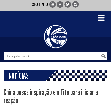
SIGA O ZECA
Toggle
navigati
NOTÍCIAS
China busca inspiração em Tite para iniciar a
reação