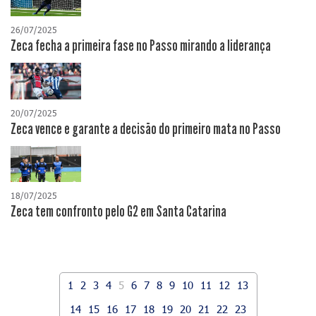
26/07/2025
Zeca fecha a primeira fase no Passo mirando a liderança
20/07/2025
Zeca vence e garante a decisão do primeiro mata no Passo
18/07/2025
Zeca tem confronto pelo G2 em Santa Catarina
1
2
3
4
5
6
7
8
9
10
11
12
13
14
15
16
17
18
19
20
21
22
23