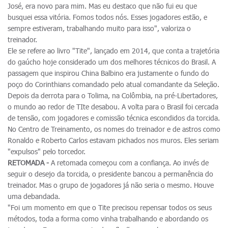
José, era novo para mim. Mas eu destaco que não fui eu que
busquei essa vitória. Fomos todos nós. Esses jogadores estão, e
sempre estiveram, trabalhando muito para isso", valoriza o
treinador.
Ele se refere ao livro "Tite", lançado em 2014, que conta a trajetória
do gaúcho hoje considerado um dos melhores técnicos do Brasil. A
passagem que inspirou China Balbino era justamente o fundo do
poço do Corinthians comandado pelo atual comandante da Seleção.
Depois da derrota para o Tolima, na Colômbia, na pré-Libertadores,
o mundo ao redor de TIte desabou. A volta para o Brasil foi cercada
de tensão, com jogadores e comissão técnica escondidos da torcida.
No Centro de Treinamento, os nomes do treinador e de astros como
Ronaldo e Roberto Carlos estavam pichados nos muros. Eles seriam
"expulsos" pelo torcedor.
RETOMADA -
A retomada começou com a confiança. Ao invés de
seguir o desejo da torcida, o presidente bancou a permanência do
treinador. Mas o grupo de jogadores já não seria o mesmo. Houve
uma debandada.
"Foi um momento em que o Tite precisou repensar todos os seus
métodos, toda a forma como vinha trabalhando e abordando os