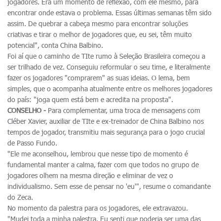
jogadores. Era um momento de reflexão, com ele mesmo, para
encontrar onde estava o problema. Essas últimas semanas têm sido
assim. De quebrar a cabeça mesmo para encontrar soluções
criativas e tirar o melhor de jogadores que, eu sei, têm muito
potencial", conta China Balbino.
Foi aí que o caminho de TIte rumo à Seleção Brasileira começou a
ser trilhado de vez. Conseguiu reformular o seu time, e literalmente
fazer os jogadores "comprarem" as suas ideias. O lema, bem
simples, que o acompanha atualmente entre os melhores jogadores
do país: "joga quem está bem e acredita na proposta".
CONSELHO -
Para complementar, uma troca de mensagens com
Cléber Xavier, auxiliar de TIte e ex-treinador de China Balbino nos
tempos de jogador, transmitiu mais segurança para o jogo crucial
de Passo Fundo.
"Ele me aconselhou, lembrou que nesse tipo de momento é
fundamental manter a calma, fazer com que todos no grupo de
jogadores olhem na mesma direção e eliminar de vez o
individualismo. Sem esse de pensar no 'eu'", resume o comandante
do Zeca.
No momento da palestra para os jogadores, ele extravazou.
"Mudei toda a minha palestra. Eu senti que poderia ser uma das