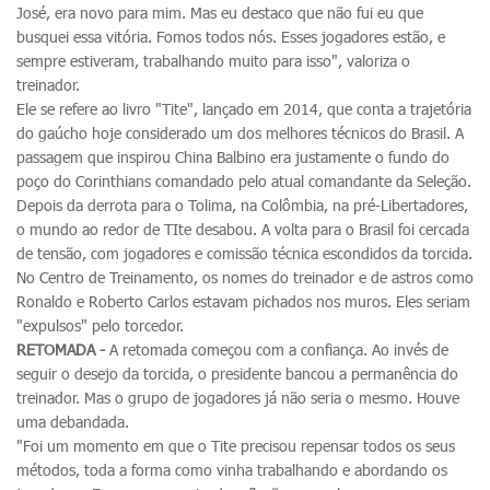
José, era novo para mim. Mas eu destaco que não fui eu que
busquei essa vitória. Fomos todos nós. Esses jogadores estão, e
sempre estiveram, trabalhando muito para isso", valoriza o
treinador.
Ele se refere ao livro "Tite", lançado em 2014, que conta a trajetória
do gaúcho hoje considerado um dos melhores técnicos do Brasil. A
passagem que inspirou China Balbino era justamente o fundo do
poço do Corinthians comandado pelo atual comandante da Seleção.
Depois da derrota para o Tolima, na Colômbia, na pré-Libertadores,
o mundo ao redor de TIte desabou. A volta para o Brasil foi cercada
de tensão, com jogadores e comissão técnica escondidos da torcida.
No Centro de Treinamento, os nomes do treinador e de astros como
Ronaldo e Roberto Carlos estavam pichados nos muros. Eles seriam
"expulsos" pelo torcedor.
RETOMADA -
A retomada começou com a confiança. Ao invés de
seguir o desejo da torcida, o presidente bancou a permanência do
treinador. Mas o grupo de jogadores já não seria o mesmo. Houve
uma debandada.
"Foi um momento em que o Tite precisou repensar todos os seus
métodos, toda a forma como vinha trabalhando e abordando os