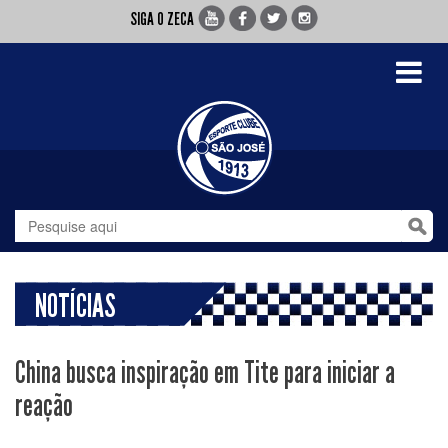
SIGA O ZECA
Toggle
navigati
NOTÍCIAS
China busca inspiração em Tite para iniciar a
reação