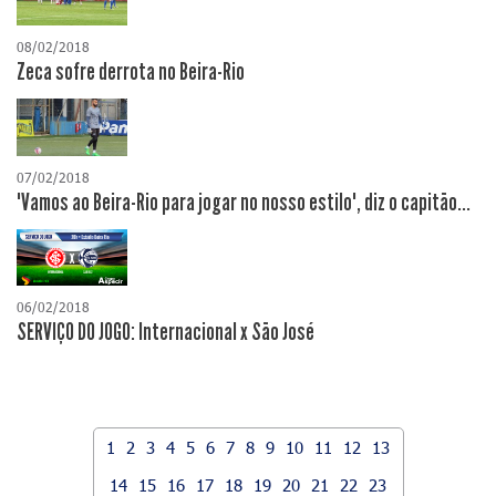
08/02/2018
Zeca sofre derrota no Beira-Rio
07/02/2018
"Vamos ao Beira-Rio para jogar no nosso estilo", diz o capitão...
06/02/2018
SERVIÇO DO JOGO: Internacional x São José
1
2
3
4
5
6
7
8
9
10
11
12
13
14
15
16
17
18
19
20
21
22
23