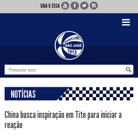
SIGA O ZECA
Toggle
navigati
NOTÍCIAS
China busca inspiração em Tite para iniciar a
reação