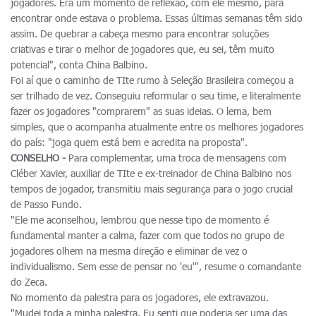
jogadores. Era um momento de reflexão, com ele mesmo, para
encontrar onde estava o problema. Essas últimas semanas têm sido
assim. De quebrar a cabeça mesmo para encontrar soluções
criativas e tirar o melhor de jogadores que, eu sei, têm muito
potencial", conta China Balbino.
Foi aí que o caminho de TIte rumo à Seleção Brasileira começou a
ser trilhado de vez. Conseguiu reformular o seu time, e literalmente
fazer os jogadores "comprarem" as suas ideias. O lema, bem
simples, que o acompanha atualmente entre os melhores jogadores
do país: "joga quem está bem e acredita na proposta".
CONSELHO -
Para complementar, uma troca de mensagens com
Cléber Xavier, auxiliar de TIte e ex-treinador de China Balbino nos
tempos de jogador, transmitiu mais segurança para o jogo crucial
de Passo Fundo.
"Ele me aconselhou, lembrou que nesse tipo de momento é
fundamental manter a calma, fazer com que todos no grupo de
jogadores olhem na mesma direção e eliminar de vez o
individualismo. Sem esse de pensar no 'eu'", resume o comandante
do Zeca.
No momento da palestra para os jogadores, ele extravazou.
"Mudei toda a minha palestra. Eu senti que poderia ser uma das