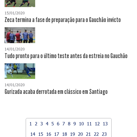
15/01/2020
Zeca termina a fase de preparação para o Gauchão invicto
14/01/2020
Tudo pronto para o último teste antes da estreia no Gauchão
14/01/2020
Gurizada acaba derrotada em clássico em Santiago
1
2
3
4
5
6
7
8
9
10
11
12
13
14
15
16
17
18
19
20
21
22
23