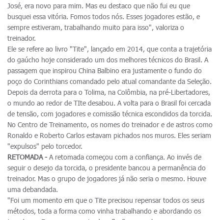
José, era novo para mim. Mas eu destaco que não fui eu que
busquei essa vitória. Fomos todos nós. Esses jogadores estão, e
sempre estiveram, trabalhando muito para isso", valoriza o
treinador.
Ele se refere ao livro "Tite", lançado em 2014, que conta a trajetória
do gaúcho hoje considerado um dos melhores técnicos do Brasil. A
passagem que inspirou China Balbino era justamente o fundo do
poço do Corinthians comandado pelo atual comandante da Seleção.
Depois da derrota para o Tolima, na Colômbia, na pré-Libertadores,
o mundo ao redor de TIte desabou. A volta para o Brasil foi cercada
de tensão, com jogadores e comissão técnica escondidos da torcida.
No Centro de Treinamento, os nomes do treinador e de astros como
Ronaldo e Roberto Carlos estavam pichados nos muros. Eles seriam
"expulsos" pelo torcedor.
RETOMADA -
A retomada começou com a confiança. Ao invés de
seguir o desejo da torcida, o presidente bancou a permanência do
treinador. Mas o grupo de jogadores já não seria o mesmo. Houve
uma debandada.
"Foi um momento em que o Tite precisou repensar todos os seus
métodos, toda a forma como vinha trabalhando e abordando os