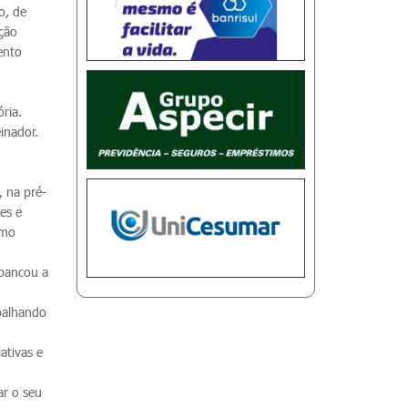
o, de
eção
ento
m
ria.
inador.
 na pré-
es e
omo
 bancou a
balhando
ativas e
ar o seu