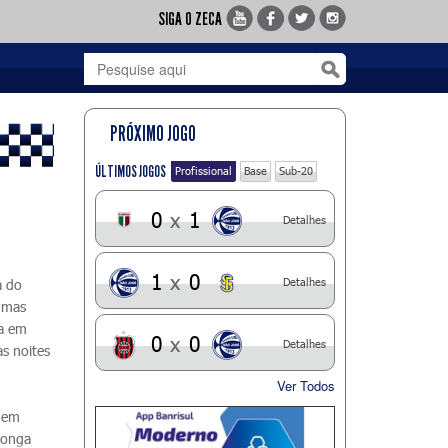
SIGA O ZECA
PRÓXIMO JOGO
ÚLTIMOS JOGOS
Profissional
Base
Sub-20
0
x
1
Detalhes
1
x
0
Detalhes
a do
gumas
ia em
0
x
0
Detalhes
as noites
Ver Todos
, em
 longa