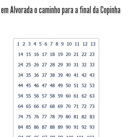
em Alvorada o caminho para a final da Copinha
1
2
3
4
5
6
7
8
9
10
11
12
13
14
15
16
17
18
19
20
21
22
23
24
25
26
27
28
29
30
31
32
33
34
35
36
37
38
39
40
41
42
43
44
45
46
47
48
49
50
51
52
53
54
55
56
57
58
59
60
61
62
63
64
65
66
67
68
69
70
71
72
73
74
75
76
77
78
79
80
81
82
83
84
85
86
87
88
89
90
91
92
93