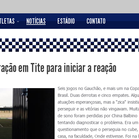
TLETAS
NOTÍCIAS
ESTÁDIO
CONTATO
ação em Tite para iniciar a reação
Seis jogos no Gauchão, e mais um na Cop
Brasil. Duas derrotas e cinco empates. Al
atuações esperançosas, mas a "zica" insist
perseguir e as vitórias não vingavam. Muit
de sono foram perdidas por China Balbino
tentando diagnosticar o problema. Era um
questionamento que o perseguia no cube
casa, na faculdade, Onde estivesse. Foi na