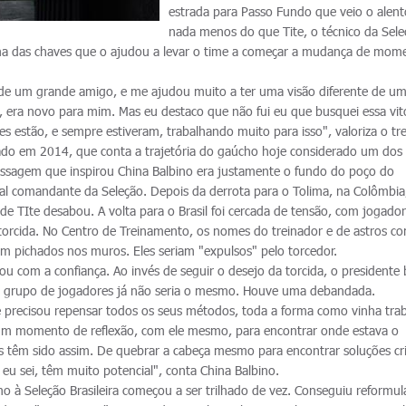
estrada para Passo Fundo que veio o alent
nada menos do que Tite, o técnico da Sel
i uma das chaves que o ajudou a levar o time a começar a mudança de mom
e de um grande amigo, e me ajudou muito a ter uma visão diferente de u
era novo para mim. Mas eu destaco que não fui eu que busquei essa vitó
 estão, e sempre estiveram, trabalhando muito para isso", valoriza o tre
ançado em 2014, que conta a trajetória do gaúcho hoje considerado um dos
passagem que inspirou China Balbino era justamente o fundo do poço do
l comandante da Seleção. Depois da derrota para o Tolima, na Colômbia,
e TIte desabou. A volta para o Brasil foi cercada de tensão, com jogador
torcida. No Centro de Treinamento, os nomes do treinador e de astros c
m pichados nos muros. Eles seriam "expulsos" pelo torcedor.
 com a confiança. Ao invés de seguir o desejo da torcida, o presidente
o grupo de jogadores já não seria o mesmo. Houve uma debandada.
precisou repensar todos os seus métodos, toda a forma como vinha tra
um momento de reflexão, com ele mesmo, para encontrar onde estava o
 têm sido assim. De quebrar a cabeça mesmo para encontrar soluções cri
 eu sei, têm muito potencial", conta China Balbino.
o à Seleção Brasileira começou a ser trilhado de vez. Conseguiu reformul