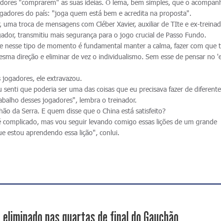
ogadores "comprarem" as suas ideias. O lema, bem simples, que o acompan
gadores do país: "joga quem está bem e acredita na proposta".
 uma troca de mensagens com Cléber Xavier, auxiliar de TIte e ex-treina
ador, transmitiu mais segurança para o jogo crucial de Passo Fundo.
e nesse tipo de momento é fundamental manter a calma, fazer com que 
ma direção e eliminar de vez o individualismo. Sem esse de pensar no 'e
jogadores, ele extravazou.
 senti que poderia ser uma das coisas que eu precisava fazer de diferent
abalho desses jogadores", lembra o treinador.
lhão da Serra. E quem disse que o China está satisfeito?
 complicado, mas vou seguir levando comigo essas lições de um grande
ue estou aprendendo essa lição", conlui.
é eliminado nas quartas de final do Gauchão