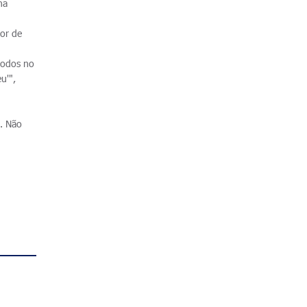
ha
dor de
todos no
u'",
e. Não