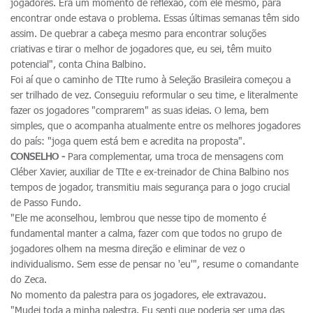
jogadores. Era um momento de reflexão, com ele mesmo, para
encontrar onde estava o problema. Essas últimas semanas têm sido
assim. De quebrar a cabeça mesmo para encontrar soluções
criativas e tirar o melhor de jogadores que, eu sei, têm muito
potencial", conta China Balbino.
Foi aí que o caminho de TIte rumo à Seleção Brasileira começou a
ser trilhado de vez. Conseguiu reformular o seu time, e literalmente
fazer os jogadores "comprarem" as suas ideias. O lema, bem
simples, que o acompanha atualmente entre os melhores jogadores
do país: "joga quem está bem e acredita na proposta".
CONSELHO -
Para complementar, uma troca de mensagens com
Cléber Xavier, auxiliar de TIte e ex-treinador de China Balbino nos
tempos de jogador, transmitiu mais segurança para o jogo crucial
de Passo Fundo.
"Ele me aconselhou, lembrou que nesse tipo de momento é
fundamental manter a calma, fazer com que todos no grupo de
jogadores olhem na mesma direção e eliminar de vez o
individualismo. Sem esse de pensar no 'eu'", resume o comandante
do Zeca.
No momento da palestra para os jogadores, ele extravazou.
"Mudei toda a minha palestra. Eu senti que poderia ser uma das