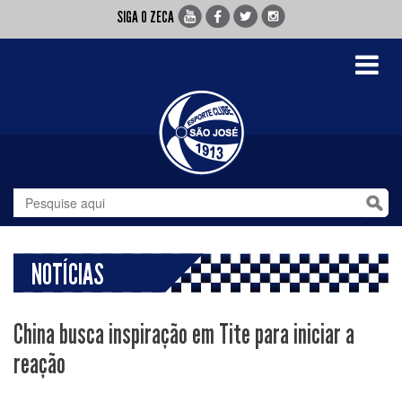
SIGA O ZECA
Toggle
navigati
NOTÍCIAS
China busca inspiração em Tite para iniciar a
reação