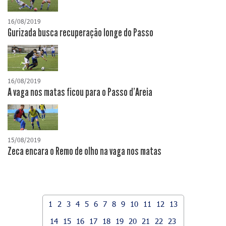
16/08/2019
Gurizada busca recuperação longe do Passo
16/08/2019
A vaga nos matas ficou para o Passo d'Areia
15/08/2019
Zeca encara o Remo de olho na vaga nos matas
1
2
3
4
5
6
7
8
9
10
11
12
13
14
15
16
17
18
19
20
21
22
23