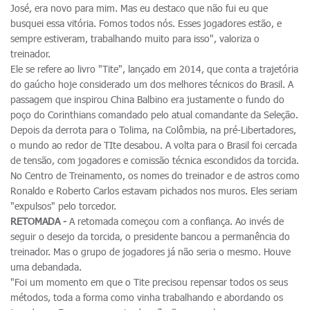
José, era novo para mim. Mas eu destaco que não fui eu que
busquei essa vitória. Fomos todos nós. Esses jogadores estão, e
sempre estiveram, trabalhando muito para isso", valoriza o
treinador.
Ele se refere ao livro "Tite", lançado em 2014, que conta a trajetória
do gaúcho hoje considerado um dos melhores técnicos do Brasil. A
passagem que inspirou China Balbino era justamente o fundo do
poço do Corinthians comandado pelo atual comandante da Seleção.
Depois da derrota para o Tolima, na Colômbia, na pré-Libertadores,
o mundo ao redor de TIte desabou. A volta para o Brasil foi cercada
de tensão, com jogadores e comissão técnica escondidos da torcida.
No Centro de Treinamento, os nomes do treinador e de astros como
Ronaldo e Roberto Carlos estavam pichados nos muros. Eles seriam
"expulsos" pelo torcedor.
RETOMADA -
A retomada começou com a confiança. Ao invés de
seguir o desejo da torcida, o presidente bancou a permanência do
treinador. Mas o grupo de jogadores já não seria o mesmo. Houve
uma debandada.
"Foi um momento em que o Tite precisou repensar todos os seus
métodos, toda a forma como vinha trabalhando e abordando os