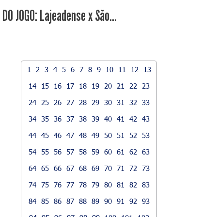
 DO JOGO: Lajeadense x São...
1
2
3
4
5
6
7
8
9
10
11
12
13
14
15
16
17
18
19
20
21
22
23
24
25
26
27
28
29
30
31
32
33
34
35
36
37
38
39
40
41
42
43
44
45
46
47
48
49
50
51
52
53
54
55
56
57
58
59
60
61
62
63
64
65
66
67
68
69
70
71
72
73
74
75
76
77
78
79
80
81
82
83
84
85
86
87
88
89
90
91
92
93