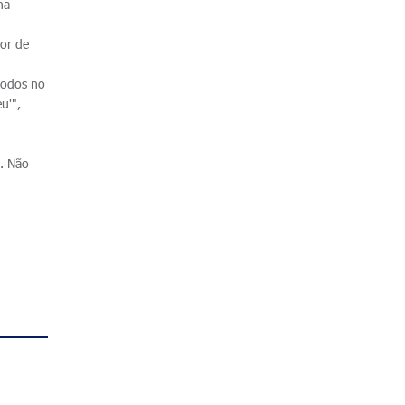
ha
dor de
todos no
u'",
e. Não