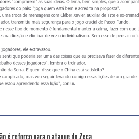
ogadores "comprarem" as suas ideias. O lema, bem simples, que o acompan
gadores do país: "joga quem está bem e acredita na proposta".
 uma troca de mensagens com Cléber Xavier, auxiliar de TIte e ex-treina
ador, transmitiu mais segurança para o jogo crucial de Passo Fundo.
e nesse tipo de momento é fundamental manter a calma, fazer com que 
ma direção e eliminar de vez o individualismo. Sem esse de pensar no 'e
jogadores, ele extravazou.
 senti que poderia ser uma das coisas que eu precisava fazer de diferent
abalho desses jogadores", lembra o treinador.
lhão da Serra. E quem disse que o China está satisfeito?
 complicado, mas vou seguir levando comigo essas lições de um grande
ue estou aprendendo essa lição", conlui.
ão é reforço para o ataque do Zeca