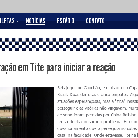
TLETAS
NOTÍCIAS
ESTÁDIO
CONTATO
ação em Tite para iniciar a reação
Seis jogos no Gauchão, e mais um na Cop
Brasil. Duas derrotas e cinco empates. Al
atuações esperançosas, mas a "zica" insist
perseguir e as vitórias não vingavam. Muit
de sono foram perdidas por China Balbino
tentando diagnosticar o problema. Era um
questionamento que o perseguia no cube
casa, na faculdade, Onde estivesse. Foi na