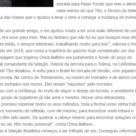
estrada para Passo Fundo que veio o alent
nada menos do que Tite, o técnico da Sel
i uma das chaves que o ajudou a levar o time a começar a mudança de mom
e de um grande amigo, e me ajudou muito a ter uma visão diferente de u
era novo para mim. Mas eu destaco que não fui eu que busquei essa vitó
 estão, e sempre estiveram, trabalhando muito para isso", valoriza o tre
ançado em 2014, que conta a trajetória do gaúcho hoje considerado um dos
passagem que inspirou China Balbino era justamente o fundo do poço do
l comandante da Seleção. Depois da derrota para o Tolima, na Colômbia,
e TIte desabou. A volta para o Brasil foi cercada de tensão, com jogador
torcida. No Centro de Treinamento, os nomes do treinador e de astros c
m pichados nos muros. Eles seriam "expulsos" pelo torcedor.
 com a confiança. Ao invés de seguir o desejo da torcida, o presidente
o grupo de jogadores já não seria o mesmo. Houve uma debandada.
precisou repensar todos os seus métodos, toda a forma como vinha tra
um momento de reflexão, com ele mesmo, para encontrar onde estava o
 têm sido assim. De quebrar a cabeça mesmo para encontrar soluções cri
 eu sei, têm muito potencial", conta China Balbino.
o à Seleção Brasileira começou a ser trilhado de vez. Conseguiu reformul