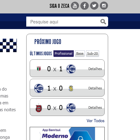
SIGA O ZECA
PRÓXIMO JOGO
ÚLTIMOS JOGOS
Profissional
Base
Sub-20
0
x
1
Detalhes
1
x
0
Detalhes
a do
gumas
ia em
0
x
0
Detalhes
as noites
Ver Todos
, em
 longa