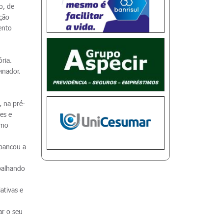
o, de
eção
ento
m
ria.
inador.
 na pré-
es e
omo
 bancou a
balhando
ativas e
ar o seu