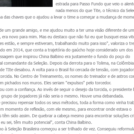
estrada para Passo Fundo que veio o alent
nada menos do que Tite, o técnico da Sel
i uma das chaves que o ajudou a levar o time a começar a mudança de mom
e de um grande amigo, e me ajudou muito a ter uma visão diferente de u
era novo para mim. Mas eu destaco que não fui eu que busquei essa vitó
 estão, e sempre estiveram, trabalhando muito para isso", valoriza o tre
ançado em 2014, que conta a trajetória do gaúcho hoje considerado um dos
passagem que inspirou China Balbino era justamente o fundo do poço do
l comandante da Seleção. Depois da derrota para o Tolima, na Colômbia,
e TIte desabou. A volta para o Brasil foi cercada de tensão, com jogador
torcida. No Centro de Treinamento, os nomes do treinador e de astros c
m pichados nos muros. Eles seriam "expulsos" pelo torcedor.
 com a confiança. Ao invés de seguir o desejo da torcida, o presidente
o grupo de jogadores já não seria o mesmo. Houve uma debandada.
precisou repensar todos os seus métodos, toda a forma como vinha tra
um momento de reflexão, com ele mesmo, para encontrar onde estava o
 têm sido assim. De quebrar a cabeça mesmo para encontrar soluções cri
 eu sei, têm muito potencial", conta China Balbino.
o à Seleção Brasileira começou a ser trilhado de vez. Conseguiu reformul