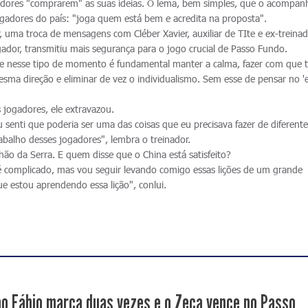
ogadores "comprarem" as suas ideias. O lema, bem simples, que o acompan
gadores do país: "joga quem está bem e acredita na proposta".
 uma troca de mensagens com Cléber Xavier, auxiliar de TIte e ex-treina
ador, transmitiu mais segurança para o jogo crucial de Passo Fundo.
e nesse tipo de momento é fundamental manter a calma, fazer com que 
ma direção e eliminar de vez o individualismo. Sem esse de pensar no 'e
jogadores, ele extravazou.
 senti que poderia ser uma das coisas que eu precisava fazer de diferent
abalho desses jogadores", lembra o treinador.
lhão da Serra. E quem disse que o China está satisfeito?
 complicado, mas vou seguir levando comigo essas lições de um grande
ue estou aprendendo essa lição", conlui.
ão Fábio marca duas vezes e o Zeca vence no Passo