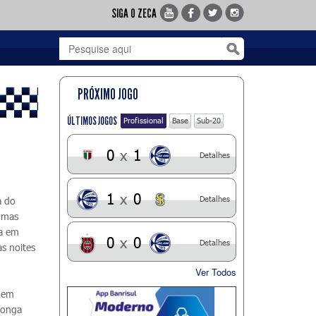
SIGA O ZECA
PRÓXIMO JOGO
ÚLTIMOS JOGOS
Profissional
Base
Sub-20
0
x
1
Detalhes
1
x
0
Detalhes
a do
gumas
ia em
0
x
0
Detalhes
as noites
Ver Todos
, em
 longa