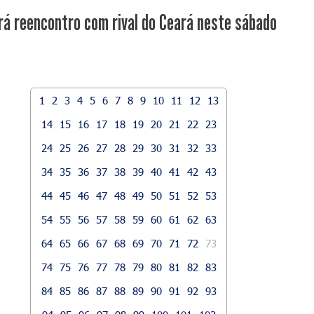
rá reencontro com rival do Ceará neste sábado
1
2
3
4
5
6
7
8
9
10
11
12
13
14
15
16
17
18
19
20
21
22
23
24
25
26
27
28
29
30
31
32
33
34
35
36
37
38
39
40
41
42
43
44
45
46
47
48
49
50
51
52
53
54
55
56
57
58
59
60
61
62
63
64
65
66
67
68
69
70
71
72
73
74
75
76
77
78
79
80
81
82
83
84
85
86
87
88
89
90
91
92
93