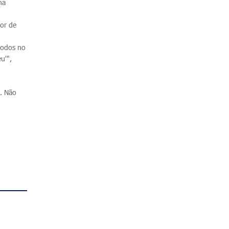
ha
dor de
todos no
u'",
e. Não