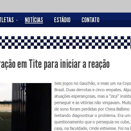
TLETAS
NOTÍCIAS
ESTÁDIO
CONTATO
ação em Tite para iniciar a reação
Seis jogos no Gauchão, e mais um na Cop
Brasil. Duas derrotas e cinco empates. Al
atuações esperançosas, mas a "zica" insist
perseguir e as vitórias não vingavam. Muit
de sono foram perdidas por China Balbino
tentando diagnosticar o problema. Era um
questionamento que o perseguia no cube
casa, na faculdade, Onde estivesse. Foi na