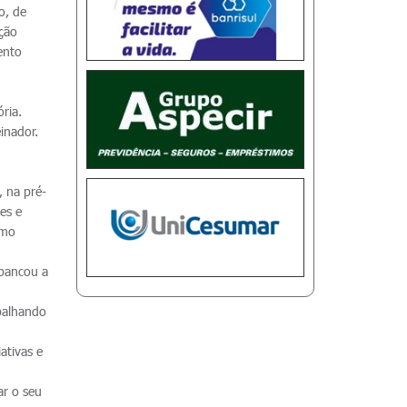
o, de
eção
ento
m
ria.
inador.
 na pré-
es e
omo
 bancou a
balhando
ativas e
ar o seu