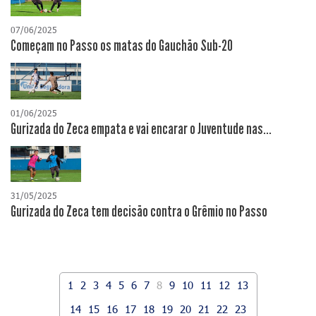
07/06/2025
Começam no Passo os matas do Gauchão Sub-20
01/06/2025
Gurizada do Zeca empata e vai encarar o Juventude nas...
31/05/2025
Gurizada do Zeca tem decisão contra o Grêmio no Passo
1
2
3
4
5
6
7
8
9
10
11
12
13
14
15
16
17
18
19
20
21
22
23