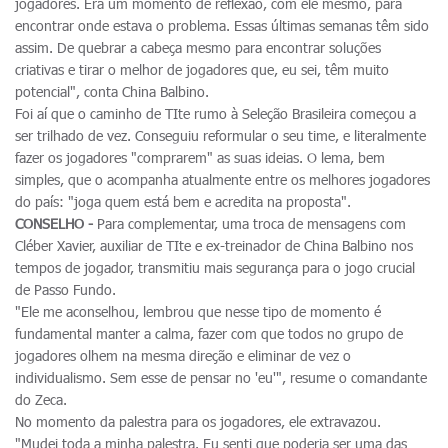
jogadores. Era um momento de reflexão, com ele mesmo, para
encontrar onde estava o problema. Essas últimas semanas têm sido
assim. De quebrar a cabeça mesmo para encontrar soluções
criativas e tirar o melhor de jogadores que, eu sei, têm muito
potencial", conta China Balbino.
Foi aí que o caminho de TIte rumo à Seleção Brasileira começou a
ser trilhado de vez. Conseguiu reformular o seu time, e literalmente
fazer os jogadores "comprarem" as suas ideias. O lema, bem
simples, que o acompanha atualmente entre os melhores jogadores
do país: "joga quem está bem e acredita na proposta".
CONSELHO -
Para complementar, uma troca de mensagens com
Cléber Xavier, auxiliar de TIte e ex-treinador de China Balbino nos
tempos de jogador, transmitiu mais segurança para o jogo crucial
de Passo Fundo.
"Ele me aconselhou, lembrou que nesse tipo de momento é
fundamental manter a calma, fazer com que todos no grupo de
jogadores olhem na mesma direção e eliminar de vez o
individualismo. Sem esse de pensar no 'eu'", resume o comandante
do Zeca.
No momento da palestra para os jogadores, ele extravazou.
"Mudei toda a minha palestra. Eu senti que poderia ser uma das