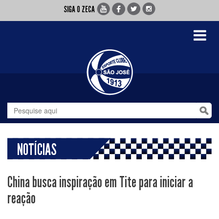
SIGA O ZECA
Toggle
navigati
NOTÍCIAS
China busca inspiração em Tite para iniciar a
reação