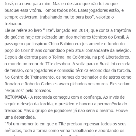
José, era novo para mim. Mas eu destaco que não fui eu que
busquei essa vitória. Fomos todos nós. Esses jogadores estão, e
sempre estiveram, trabalhando muito para isso", valoriza o
treinador.
Ele se refere ao livro "Tite", lançado em 2014, que conta a trajetória
do gaúcho hoje considerado um dos melhores técnicos do Brasil. A
passagem que inspirou China Balbino era justamente o fundo do
poço do Corinthians comandado pelo atual comandante da Seleção.
Depois da derrota para o Tolima, na Colômbia, na pré-Libertadores,
o mundo ao redor de TIte desabou. A volta para o Brasil foi cercada
de tensão, com jogadores e comissão técnica escondidos da torcida.
No Centro de Treinamento, os nomes do treinador e de astros como
Ronaldo e Roberto Carlos estavam pichados nos muros. Eles seriam
"expulsos" pelo torcedor.
RETOMADA -
A retomada começou com a confiança. Ao invés de
seguir o desejo da torcida, o presidente bancou a permanência do
treinador. Mas o grupo de jogadores já não seria o mesmo. Houve
uma debandada.
"Foi um momento em que o Tite precisou repensar todos os seus
métodos, toda a forma como vinha trabalhando e abordando os