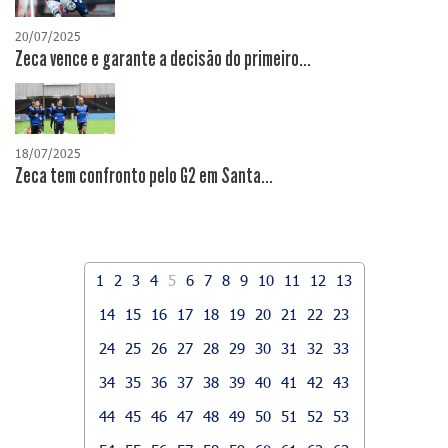
20/07/2025
Zeca vence e garante a decisão do primeiro...
18/07/2025
Zeca tem confronto pelo G2 em Santa...
1
2
3
4
5
6
7
8
9
10
11
12
13
14
15
16
17
18
19
20
21
22
23
24
25
26
27
28
29
30
31
32
33
34
35
36
37
38
39
40
41
42
43
44
45
46
47
48
49
50
51
52
53