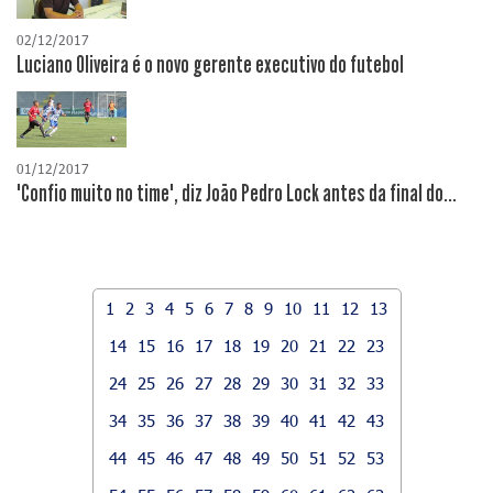
02/12/2017
Luciano Oliveira é o novo gerente executivo do futebol
01/12/2017
"Confio muito no time", diz João Pedro Lock antes da final do...
1
2
3
4
5
6
7
8
9
10
11
12
13
14
15
16
17
18
19
20
21
22
23
24
25
26
27
28
29
30
31
32
33
34
35
36
37
38
39
40
41
42
43
44
45
46
47
48
49
50
51
52
53