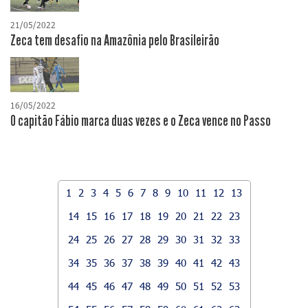
21/05/2022
Zeca tem desafio na Amazônia pelo Brasileirão
16/05/2022
O capitão Fábio marca duas vezes e o Zeca vence no Passo
1
2
3
4
5
6
7
8
9
10
11
12
13
14
15
16
17
18
19
20
21
22
23
24
25
26
27
28
29
30
31
32
33
34
35
36
37
38
39
40
41
42
43
44
45
46
47
48
49
50
51
52
53