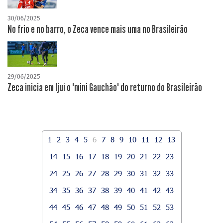
30/06/2025
No frio e no barro, o Zeca vence mais uma no Brasileirão
29/06/2025
Zeca inicia em Ijuí o "mini Gauchão" do returno do Brasileirão
1
2
3
4
5
6
7
8
9
10
11
12
13
14
15
16
17
18
19
20
21
22
23
24
25
26
27
28
29
30
31
32
33
34
35
36
37
38
39
40
41
42
43
44
45
46
47
48
49
50
51
52
53