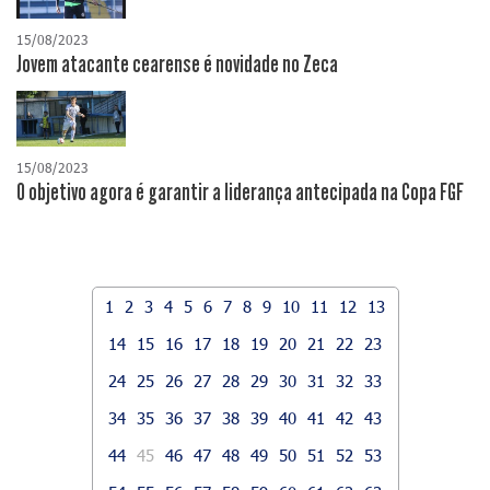
15/08/2023
Jovem atacante cearense é novidade no Zeca
15/08/2023
O objetivo agora é garantir a liderança antecipada na Copa FGF
1
2
3
4
5
6
7
8
9
10
11
12
13
14
15
16
17
18
19
20
21
22
23
24
25
26
27
28
29
30
31
32
33
34
35
36
37
38
39
40
41
42
43
44
45
46
47
48
49
50
51
52
53