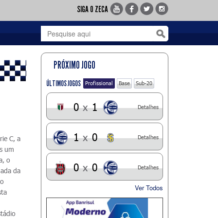
SIGA O ZECA
PRÓXIMO JOGO
ÚLTIMOS JOGOS
Profissional
Base
Sub-20
0
x
1
Detalhes
1
x
0
Detalhes
rie C, a
is um
a, o
0
x
0
Detalhes
dada da
ro
Ver Todos
sta
stádio