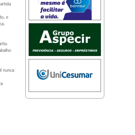
artida
.
do, e
ica.
rtiu
rabalho
sé nunca
ca