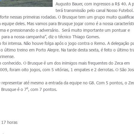
Augusto Bauer, com ingressos a R$ 40. A p
terá transmissão pelo canal Nosso Futebol
forte nessas primeiras rodadas. O Brusque tem um grupo muito qualifica
equipe deles. Mas vamos para Brusque jogar como é a nossa característ
ma e pressionando o adversário. Será muito importante um pontuar e
o para a nossa campanha”, diz o técnico Thiago Gomes.
o foi intensa. Não houve folga após o jogo contra o Remo. A delegação pa
o último treino em Porto Alegre. Na tarde desta sexta, é feito o último t
arinense.
m conhecido. O Brusque é um dos inimigos mais frequentes do Zeca em
09, foram oito jogos, com 5 vitórias, 1 empates e 2 derrotas. O São Jo
e representar até mesmo a entrada da equipe no G8. Com 5 pontos, o Ze
 Brusque é o 7⁰, com 7 pontos.
 17 horas