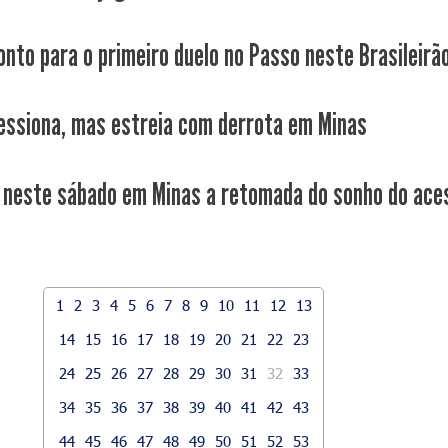
onto para o primeiro duelo no Passo neste Brasileirã
essiona, mas estreia com derrota em Minas
neste sábado em Minas a retomada do sonho do ace
1
2
3
4
5
6
7
8
9
10
11
12
13
14
15
16
17
18
19
20
21
22
23
24
25
26
27
28
29
30
31
32
33
34
35
36
37
38
39
40
41
42
43
44
45
46
47
48
49
50
51
52
53