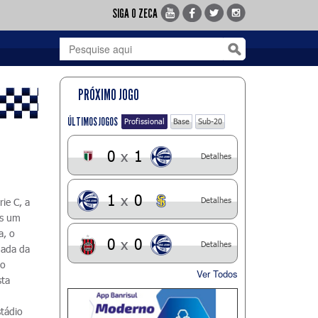
SIGA O ZECA
PRÓXIMO JOGO
ÚLTIMOS JOGOS
Profissional
Base
Sub-20
0
x
1
Detalhes
1
x
0
Detalhes
rie C, a
is um
a, o
0
x
0
Detalhes
dada da
ro
Ver Todos
sta
stádio