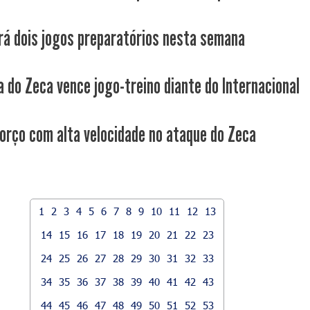
rá dois jogos preparatórios nesta semana
a do Zeca vence jogo-treino diante do Internacional
orço com alta velocidade no ataque do Zeca
1
2
3
4
5
6
7
8
9
10
11
12
13
14
15
16
17
18
19
20
21
22
23
24
25
26
27
28
29
30
31
32
33
34
35
36
37
38
39
40
41
42
43
44
45
46
47
48
49
50
51
52
53