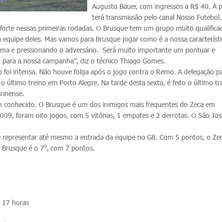
Augusto Bauer, com ingressos a R$ 40. A p
terá transmissão pelo canal Nosso Futebol
forte nessas primeiras rodadas. O Brusque tem um grupo muito qualifica
equipe deles. Mas vamos para Brusque jogar como é a nossa característ
ma e pressionando o adversário. Será muito importante um pontuar e
o para a nossa campanha”, diz o técnico Thiago Gomes.
o foi intensa. Não houve folga após o jogo contra o Remo. A delegação pa
o último treino em Porto Alegre. Na tarde desta sexta, é feito o último t
arinense.
m conhecido. O Brusque é um dos inimigos mais frequentes do Zeca em
09, foram oito jogos, com 5 vitórias, 1 empates e 2 derrotas. O São Jo
e representar até mesmo a entrada da equipe no G8. Com 5 pontos, o Ze
 Brusque é o 7⁰, com 7 pontos.
 17 horas