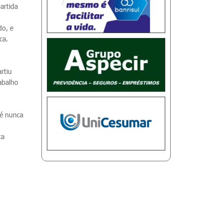
artida
.
do, e
ica.
rtiu
rabalho
sé nunca
ca