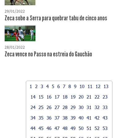
29/01/2022
Zeca sobe a Serra para quebrar tabu de cinco anos
28/01/2022
Zeca vence no Passo na estreia do Gauchão
1
2
3
4
5
6
7
8
9
10
11
12
13
14
15
16
17
18
19
20
21
22
23
24
25
26
27
28
29
30
31
32
33
34
35
36
37
38
39
40
41
42
43
44
45
46
47
48
49
50
51
52
53