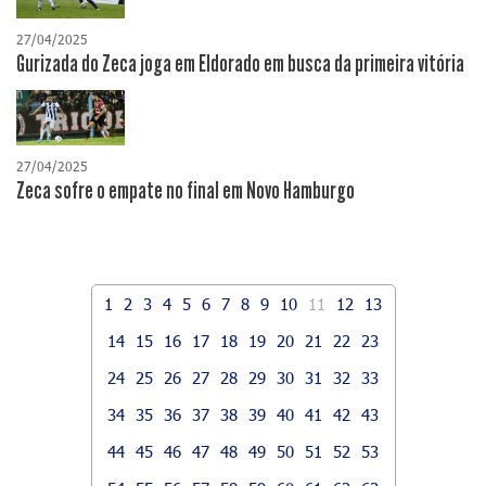
27/04/2025
Gurizada do Zeca joga em Eldorado em busca da primeira vitória
27/04/2025
Zeca sofre o empate no final em Novo Hamburgo
1
2
3
4
5
6
7
8
9
10
11
12
13
14
15
16
17
18
19
20
21
22
23
24
25
26
27
28
29
30
31
32
33
34
35
36
37
38
39
40
41
42
43
44
45
46
47
48
49
50
51
52
53