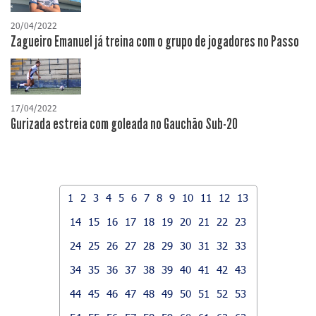
20/04/2022
Zagueiro Emanuel já treina com o grupo de jogadores no Passo
17/04/2022
Gurizada estreia com goleada no Gauchão Sub-20
1
2
3
4
5
6
7
8
9
10
11
12
13
14
15
16
17
18
19
20
21
22
23
24
25
26
27
28
29
30
31
32
33
34
35
36
37
38
39
40
41
42
43
44
45
46
47
48
49
50
51
52
53