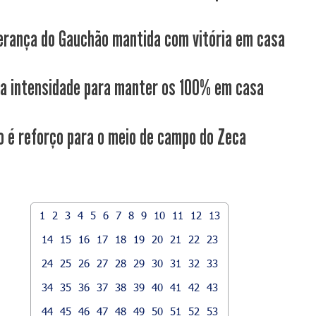
derança do Gauchão mantida com vitória em casa
da intensidade para manter os 100% em casa
 é reforço para o meio de campo do Zeca
1
2
3
4
5
6
7
8
9
10
11
12
13
14
15
16
17
18
19
20
21
22
23
24
25
26
27
28
29
30
31
32
33
34
35
36
37
38
39
40
41
42
43
44
45
46
47
48
49
50
51
52
53