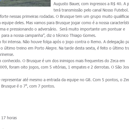
Augusto Bauer, com ingressos a R$ 40. A p
terá transmissão pelo canal Nosso Futebol
forte nessas primeiras rodadas. O Brusque tem um grupo muito qualifica
equipe deles. Mas vamos para Brusque jogar como é a nossa característ
ma e pressionando o adversário. Será muito importante um pontuar e
o para a nossa campanha”, diz o técnico Thiago Gomes.
o foi intensa. Não houve folga após o jogo contra o Remo. A delegação pa
o último treino em Porto Alegre. Na tarde desta sexta, é feito o último t
arinense.
m conhecido. O Brusque é um dos inimigos mais frequentes do Zeca em
09, foram oito jogos, com 5 vitórias, 1 empates e 2 derrotas. O São Jo
e representar até mesmo a entrada da equipe no G8. Com 5 pontos, o Ze
 Brusque é o 7⁰, com 7 pontos.
 17 horas