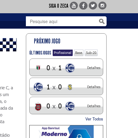
SIGA O ZECA
PRÓXIMO JOGO
ÚLTIMOS JOGOS
Profissional
Base
Sub-20
0
x
1
Detalhes
1
x
0
Detalhes
rie C, a
is um
a, o
0
x
0
Detalhes
dada da
ro
Ver Todos
sta
stádio