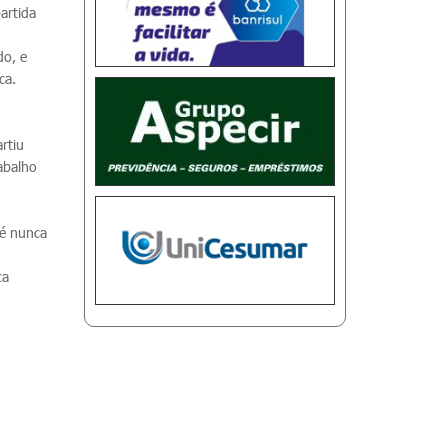
artida
.
do, e
ica.
rtiu
rabalho
sé nunca
ca