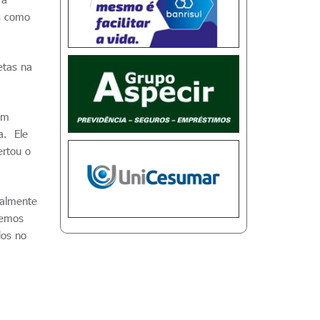
os como
etas na
em
a. Ele
ertou o
palmente
zemos
dos no