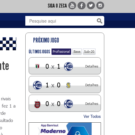
SIGA O ZECA
PRÓXIMO JOGO
ÚLTIMOS JOGOS
Profissional
Base
Sub-20
nte
0
x
1
Detalhes
1
x
0
Detalhes
rivais
0
x
0
Detalhes
 fez 1 a
rde
Ver Todos
ultado
do
 à