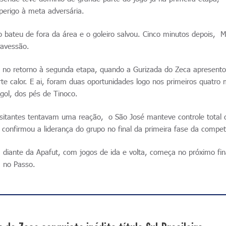
perigo à meta adversária.
 bateu de fora da área e o goleiro salvou. Cinco minutos depois, 
ravessão.
u no retorno à segunda etapa, quando a Gurizada do Zeca apresent
e calor. E ai, foram duas oportunidades logo nos primeiros quatro 
gol, dos pés de Tinoco.
visitantes tentavam uma reação, o São José manteve controle total 
e confirmou a liderança do grupo no final da primeira fase da compet
, diante da Apafut, com jogos de ida e volta, começa no próximo fin
á no Passo.