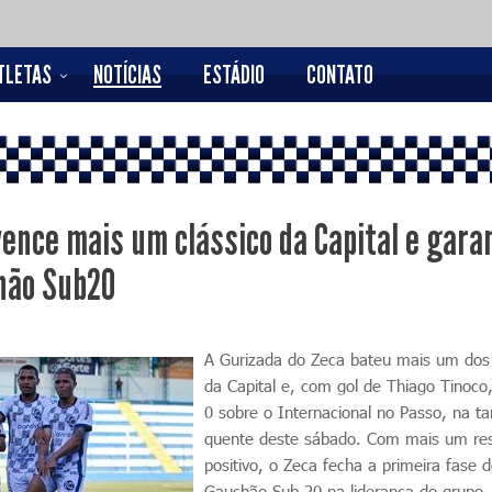
TLETAS
NOTÍCIAS
ESTÁDIO
CONTATO
vence mais um clássico da Capital e gara
hão Sub20
A Gurizada do Zeca bateu mais um dos 
da Capital e, com gol de Thiago Tinoco,
0 sobre o Internacional no Passo, na ta
quente deste sábado. Com mais um res
positivo, o Zeca fecha a primeira fase 
Gauchão Sub-20 na liderança do grupo,