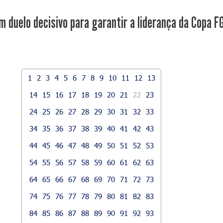
m duelo decisivo para garantir a liderança da Copa F
1
2
3
4
5
6
7
8
9
10
11
12
13
14
15
16
17
18
19
20
21
22
23
24
25
26
27
28
29
30
31
32
33
34
35
36
37
38
39
40
41
42
43
44
45
46
47
48
49
50
51
52
53
54
55
56
57
58
59
60
61
62
63
64
65
66
67
68
69
70
71
72
73
74
75
76
77
78
79
80
81
82
83
84
85
86
87
88
89
90
91
92
93