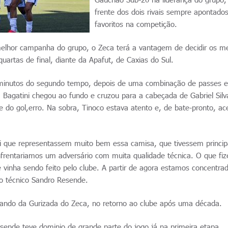
frente dos dois rivais sempre apontad
favoritos na competição.
melhor campanha do grupo, o Zeca terá a vantagem de decidir os m
uartas de final, diante da Apafut, de Caxias do Sul.
10 minutos do segundo tempo, depois de uma combinação de passes 
 Bagatini chegou ao fundo e cruzou para a cabeçada de Gabriel Silv
re do gol,erro. Na sobra, Tinoco estava atento e, de bate-pronto, ac
foi que representassem muito bem essa camisa, que tivessem princi
nfrentariamos um adversário com muita qualidade técnica. O que fi
 vinha sendo feito pelo clube. A partir de agora estamos concentra
 o técnico Sandro Resende.
omando da Gurizada do Zeca, no retorno ao clube após uma década.
sende teve dominio de grande parte do jogo já na primeira etapa,