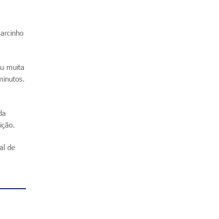
Marcinho
ou muita
minutos.
da
ição.
al de