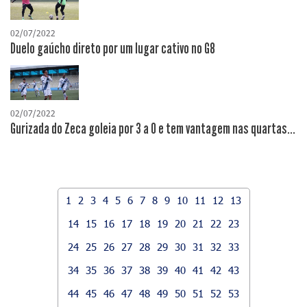
02/07/2022
Duelo gaúcho direto por um lugar cativo no G8
02/07/2022
Gurizada do Zeca goleia por 3 a 0 e tem vantagem nas quartas...
1
2
3
4
5
6
7
8
9
10
11
12
13
14
15
16
17
18
19
20
21
22
23
24
25
26
27
28
29
30
31
32
33
34
35
36
37
38
39
40
41
42
43
44
45
46
47
48
49
50
51
52
53