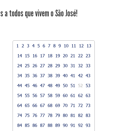
s a todos que vivem o São José!
1
2
3
4
5
6
7
8
9
10
11
12
13
14
15
16
17
18
19
20
21
22
23
24
25
26
27
28
29
30
31
32
33
34
35
36
37
38
39
40
41
42
43
44
45
46
47
48
49
50
51
52
53
54
55
56
57
58
59
60
61
62
63
64
65
66
67
68
69
70
71
72
73
74
75
76
77
78
79
80
81
82
83
84
85
86
87
88
89
90
91
92
93