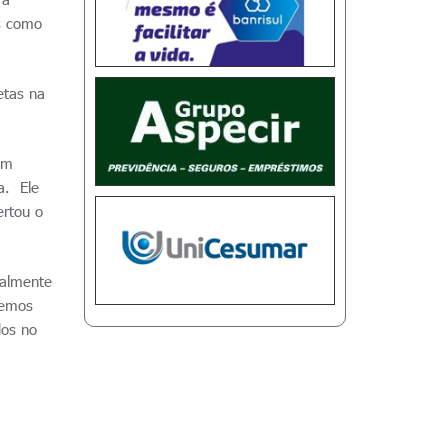
os como
etas na
em
a. Ele
ertou o
palmente
zemos
dos no