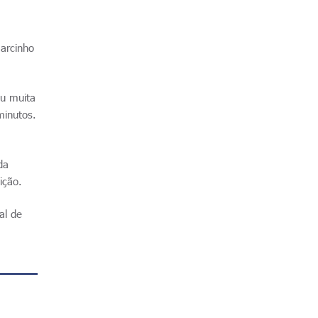
Marcinho
ou muita
minutos.
da
ição.
al de