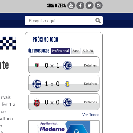
SIGA O ZECA
PRÓXIMO JOGO
ÚLTIMOS JOGOS
Profissional
Base
Sub-20
nte
0
x
1
Detalhes
1
x
0
Detalhes
rivais
0
x
0
Detalhes
 fez 1 a
rde
Ver Todos
ultado
do
 à