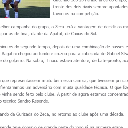
frente dos dois rivais sempre apontad
favoritos na competição.
melhor campanha do grupo, o Zeca terá a vantagem de decidir os m
uartas de final, diante da Apafut, de Caxias do Sul.
10 minutos do segundo tempo, depois de uma combinação de passes 
 Bagatini chegou ao fundo e cruzou para a cabeçada de Gabriel Silv
re do gol,erro. Na sobra, Tinoco estava atento e, de bate-pronto, ac
foi que representassem muito bem essa camisa, que tivessem princi
nfrentariamos um adversário com muita qualidade técnica. O que fi
 vinha sendo feito pelo clube. A partir de agora estamos concentra
 o técnico Sandro Resende.
omando da Gurizada do Zeca, no retorno ao clube após uma década.
sende teve dominio de grande parte do jogo já na primeira etapa,