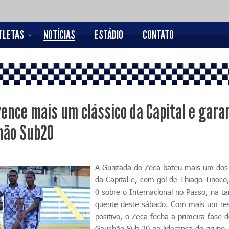
TLETAS
NOTÍCIAS
ESTÁDIO
CONTATO
vence mais um clássico da Capital e gara
hão Sub20
A Gurizada do Zeca bateu mais um dos 
da Capital e, com gol de Thiago Tinoco,
0 sobre o Internacional no Passo, na ta
quente deste sábado. Com mais um res
positivo, o Zeca fecha a primeira fase 
Gauchão Sub-20 na liderança do grupo,