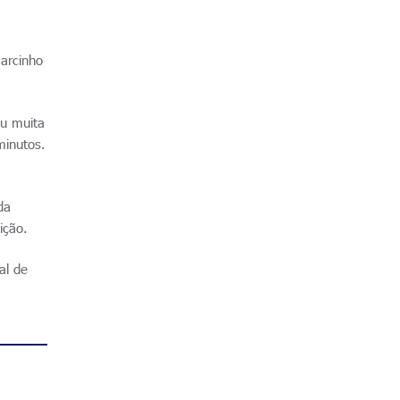
Marcinho
ou muita
minutos.
da
ição.
al de