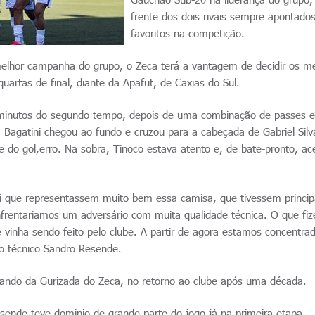
frente dos dois rivais sempre apontad
favoritos na competição.
melhor campanha do grupo, o Zeca terá a vantagem de decidir os m
uartas de final, diante da Apafut, de Caxias do Sul.
10 minutos do segundo tempo, depois de uma combinação de passes 
 Bagatini chegou ao fundo e cruzou para a cabeçada de Gabriel Silv
re do gol,erro. Na sobra, Tinoco estava atento e, de bate-pronto, ac
foi que representassem muito bem essa camisa, que tivessem princi
nfrentariamos um adversário com muita qualidade técnica. O que fi
 vinha sendo feito pelo clube. A partir de agora estamos concentra
 o técnico Sandro Resende.
omando da Gurizada do Zeca, no retorno ao clube após uma década.
sende teve dominio de grande parte do jogo já na primeira etapa,