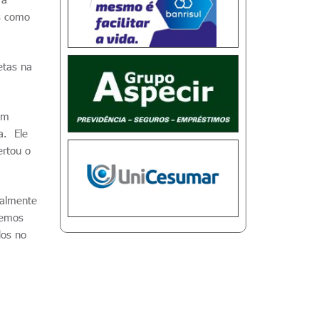
os como
etas na
em
a. Ele
ertou o
palmente
zemos
dos no