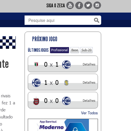
SIGA O ZECA
PRÓXIMO JOGO
ÚLTIMOS JOGOS
Profissional
Base
Sub-20
nte
0
x
1
Detalhes
1
x
0
Detalhes
rivais
0
x
0
Detalhes
 fez 1 a
rde
Ver Todos
ultado
do
 à