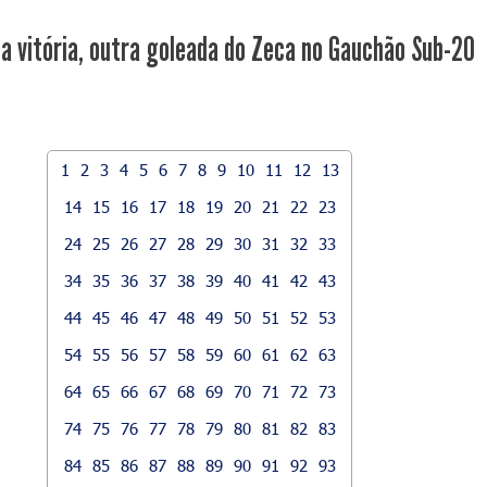
a vitória, outra goleada do Zeca no Gauchão Sub-20
1
2
3
4
5
6
7
8
9
10
11
12
13
14
15
16
17
18
19
20
21
22
23
24
25
26
27
28
29
30
31
32
33
34
35
36
37
38
39
40
41
42
43
44
45
46
47
48
49
50
51
52
53
54
55
56
57
58
59
60
61
62
63
64
65
66
67
68
69
70
71
72
73
74
75
76
77
78
79
80
81
82
83
84
85
86
87
88
89
90
91
92
93