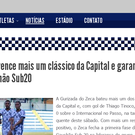
TLETAS
NOTÍCIAS
ESTÁDIO
CONTATO
vence mais um clássico da Capital e gara
hão Sub20
A Gurizada do Zeca bateu mais um dos 
da Capital e, com gol de Thiago Tinoco,
0 sobre o Internacional no Passo, na ta
quente deste sábado. Com mais um res
positivo, o Zeca fecha a primeira fase 
Gauchão Sub-20 na liderança do grupo,