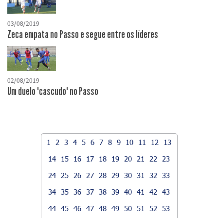
03/08/2019
Zeca empata no Passo e segue entre os líderes
02/08/2019
Um duelo "cascudo" no Passo
1
2
3
4
5
6
7
8
9
10
11
12
13
14
15
16
17
18
19
20
21
22
23
24
25
26
27
28
29
30
31
32
33
34
35
36
37
38
39
40
41
42
43
44
45
46
47
48
49
50
51
52
53