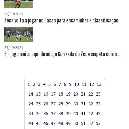
25/10/2021
Zeca volta a jogar no Passo para encaminhar a classificação
24/10/2021
Em jogo muito equilibrado, a Gurizada do Zeca empata com o...
1
2
3
4
5
6
7
8
9
10
11
12
13
14
15
16
17
18
19
20
21
22
23
24
25
26
27
28
29
30
31
32
33
34
35
36
37
38
39
40
41
42
43
44
45
46
47
48
49
50
51
52
53