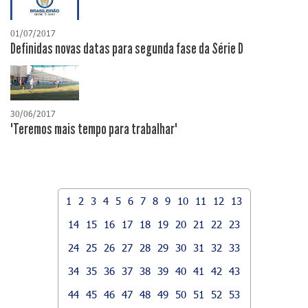
01/07/2017
Definidas novas datas para segunda fase da Série D
30/06/2017
"Teremos mais tempo para trabalhar"
1
2
3
4
5
6
7
8
9
10
11
12
13
14
15
16
17
18
19
20
21
22
23
24
25
26
27
28
29
30
31
32
33
34
35
36
37
38
39
40
41
42
43
44
45
46
47
48
49
50
51
52
53