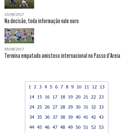
10/08/2017
Na decisão, toda informação vale ouro
09/08/2017
Termina empatado amistoso internacional no Passo d'Areia
1
2
3
4
5
6
7
8
9
10
11
12
13
14
15
16
17
18
19
20
21
22
23
24
25
26
27
28
29
30
31
32
33
34
35
36
37
38
39
40
41
42
43
44
45
46
47
48
49
50
51
52
53