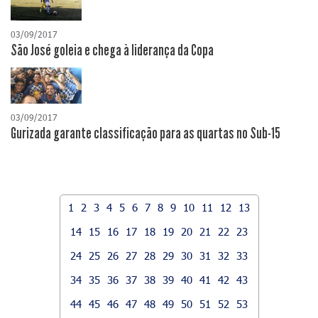
03/09/2017
São José goleia e chega à liderança da Copa
03/09/2017
Gurizada garante classificação para as quartas no Sub-15
1
2
3
4
5
6
7
8
9
10
11
12
13
14
15
16
17
18
19
20
21
22
23
24
25
26
27
28
29
30
31
32
33
34
35
36
37
38
39
40
41
42
43
44
45
46
47
48
49
50
51
52
53