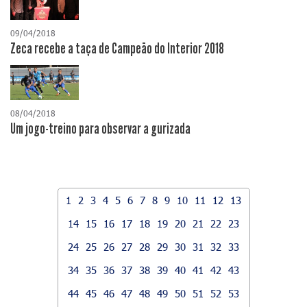
09/04/2018
Zeca recebe a taça de Campeão do Interior 2018
08/04/2018
Um jogo-treino para observar a gurizada
1
2
3
4
5
6
7
8
9
10
11
12
13
14
15
16
17
18
19
20
21
22
23
24
25
26
27
28
29
30
31
32
33
34
35
36
37
38
39
40
41
42
43
44
45
46
47
48
49
50
51
52
53