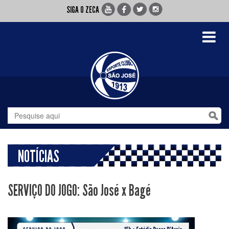
SIGA O ZECA
Toggle
navigati
NOTÍCIAS
SERVIÇO DO JOGO: São José x Bagé