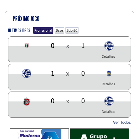
PRÓXIMO JOGO
ÚLTIMOS JOGOS
Profissional
Base
Sub-20
0
x
1
Detalhes
1
x
0
Detalhes
0
x
0
Detalhes
Ver Todos