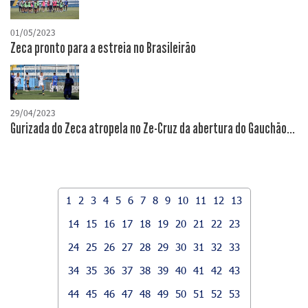
01/05/2023
Zeca pronto para a estreia no Brasileirão
29/04/2023
Gurizada do Zeca atropela no Ze-Cruz da abertura do Gauchão...
1
2
3
4
5
6
7
8
9
10
11
12
13
14
15
16
17
18
19
20
21
22
23
24
25
26
27
28
29
30
31
32
33
34
35
36
37
38
39
40
41
42
43
44
45
46
47
48
49
50
51
52
53