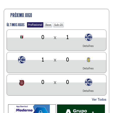
PRÓXIMO JOGO
ÚLTIMOS JOGOS
Profissional
Base
Sub-20
0
x
1
Detalhes
1
x
0
Detalhes
0
x
0
Detalhes
Ver Todos