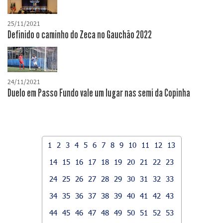
25/11/2021
Definido o caminho do Zeca no Gauchão 2022
24/11/2021
Duelo em Passo Fundo vale um lugar nas semi da Copinha
1
2
3
4
5
6
7
8
9
10
11
12
13
14
15
16
17
18
19
20
21
22
23
24
25
26
27
28
29
30
31
32
33
34
35
36
37
38
39
40
41
42
43
44
45
46
47
48
49
50
51
52
53