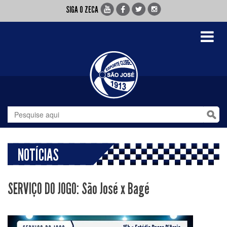
SIGA O ZECA
Toggle
navigati
NOTÍCIAS
SERVIÇO DO JOGO: São José x Bagé