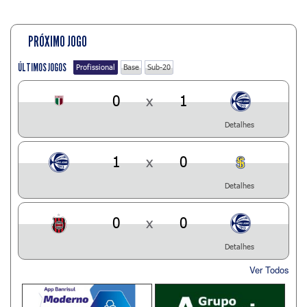
PRÓXIMO JOGO
ÚLTIMOS JOGOS
Profissional
Base
Sub-20
0
x
1
Detalhes
1
x
0
Detalhes
0
x
0
Detalhes
Ver Todos