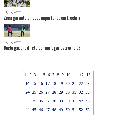
04/07/2022
Zeca garante empate importante em Erechim
02/07/2022
Duelo gaúcho direto por um lugar cativo no G8
1
2
3
4
5
6
7
8
9
10
11
12
13
14
15
16
17
18
19
20
21
22
23
24
25
26
27
28
29
30
31
32
33
34
35
36
37
38
39
40
41
42
43
44
45
46
47
48
49
50
51
52
53