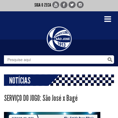
SIGA O ZECA
Toggle
navigati
NOTÍCIAS
SERVIÇO DO JOGO: São José x Bagé