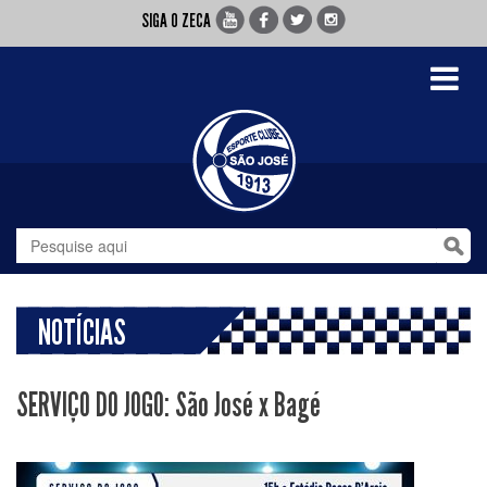
SIGA O ZECA
Toggle
navigati
NOTÍCIAS
SERVIÇO DO JOGO: São José x Bagé