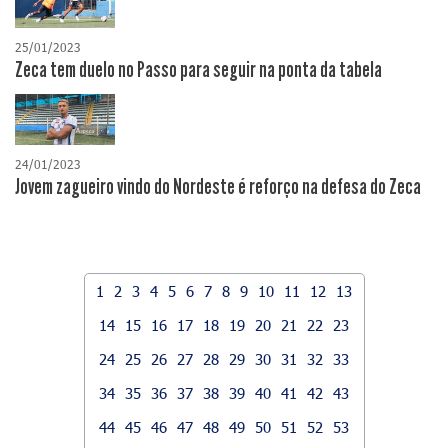
25/01/2023
Zeca tem duelo no Passo para seguir na ponta da tabela
24/01/2023
Jovem zagueiro vindo do Nordeste é reforço na defesa do Zeca
1
2
3
4
5
6
7
8
9
10
11
12
13
14
15
16
17
18
19
20
21
22
23
24
25
26
27
28
29
30
31
32
33
34
35
36
37
38
39
40
41
42
43
44
45
46
47
48
49
50
51
52
53