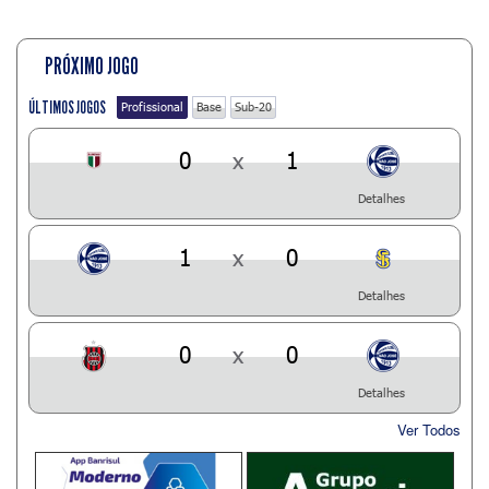
PRÓXIMO JOGO
ÚLTIMOS JOGOS
Profissional
Base
Sub-20
0
x
1
Detalhes
1
x
0
Detalhes
0
x
0
Detalhes
Ver Todos