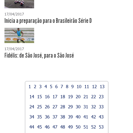
17/04/2017
Inicia a preparação para o Brasileirão Série D
17/04/2017
Fidélis: de São José, para o São José
1
2
3
4
5
6
7
8
9
10
11
12
13
14
15
16
17
18
19
20
21
22
23
24
25
26
27
28
29
30
31
32
33
34
35
36
37
38
39
40
41
42
43
44
45
46
47
48
49
50
51
52
53