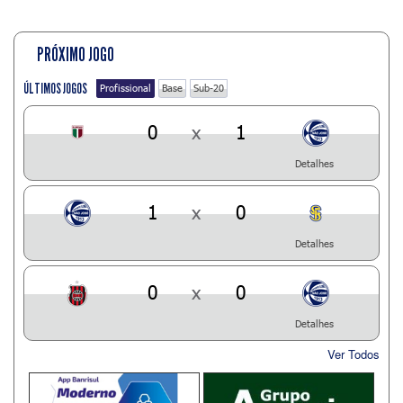
PRÓXIMO JOGO
ÚLTIMOS JOGOS
Profissional
Base
Sub-20
0
x
1
Detalhes
1
x
0
Detalhes
0
x
0
Detalhes
Ver Todos