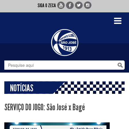
SIGA O ZECA
Toggle
navigati
NOTÍCIAS
SERVIÇO DO JOGO: São José x Bagé